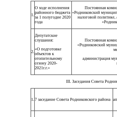
О ходе исполнения
Постоянная комис
районного бюджета
«Родниковский муницип
1.
за 1 полугодие 2020
налоговой политике,
года
«Родник
Депутатские
слушания:
Постоянная комис
«Родниковский муниц
«О подготовке
м
2.
объектов к
отопительному
администрация му
сезону 2020-
2021г.г.»
III. Заседания Совета Родн
1.
7 заседание Совета Родниковского района
а