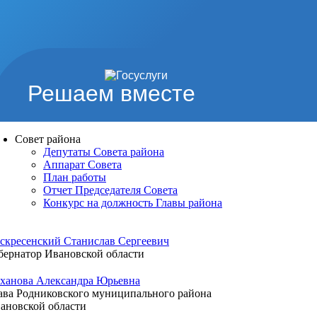
Решаем вместе
Совет района
Депутаты Совета района
Аппарат Совета
План работы
Отчет Председателя Совета
Конкурс на должность Главы района
скресенский Станислав Сергеевич
бернатор Ивановской области
ханова Александра Юрьевна
ава Родниковского муниципального района
ановской области