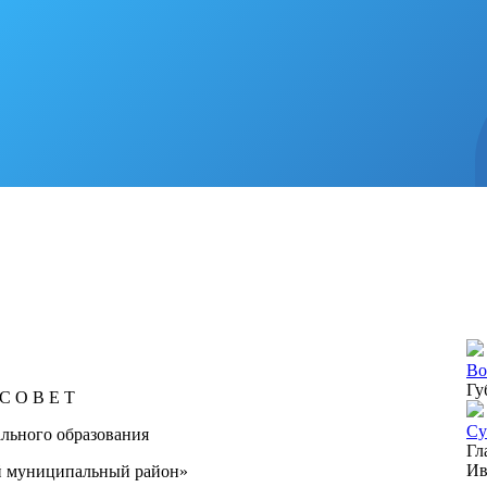
Во
Гу
С О В Е Т
Су
льного образования
Гл
Ив
й муниципальный район»