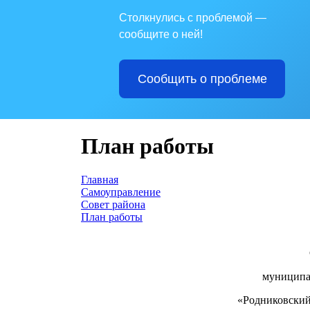
Столкнулись с проблемой —
сообщите о ней!
Сообщить о проблеме
План работы
Главная
Самоуправление
Совет района
План работы
муниципа
«Родниковски