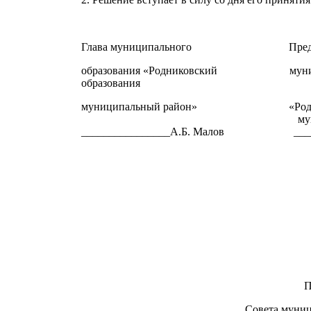
Глава муниципального П
образования «Родниковский муниц
образовани
муниципальный райо
муниципальн
________________А.Б. Малов _______
П
Совета муниц