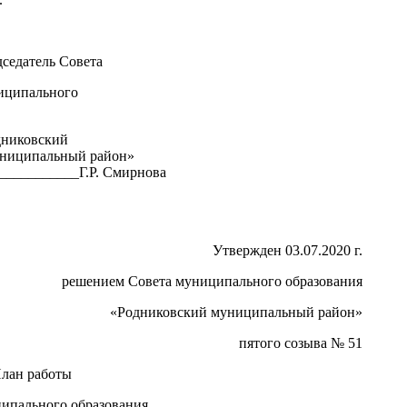
редседатель Совета
ипального
я
н» «Родниковский
ый район»
_______Г.Р. Смирнова
Утвержден 03.07.2020 г.
решением Совета муниципального образования
«Родниковский муниципальный район»
пятого созыва № 51
лан работы
ипального образования