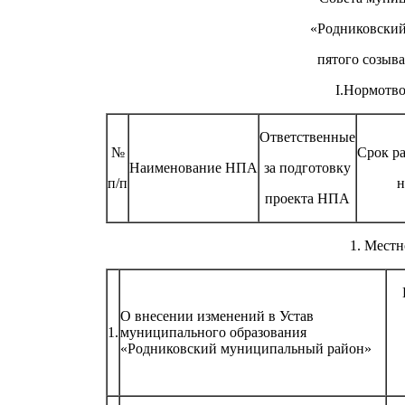
«Родниковски
пятого созыва 
I.Нормотво
Ответственные
№
Срок ра
Наименование НПА
за подготовку
п/п
н
проекта НПА
1. Местн
О внесении изменений в Устав
1.
муниципального образования
«Родниковский муниципальный район»