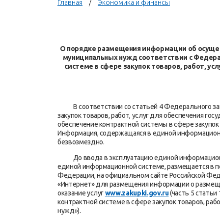
Главная
Экономика и финансы
О порядке размещения информации об осущест
муниципальных нужд соответствии с Федераль
системе в сфере закупок товаров, работ, у
В соответствии со статьей 4 Федерального закон
закупок товаров, работ, услуг для обеспечения г
обеспечение контрактной системы в сфере закупо
Информация, содержащаяся в единой информацион
безвозмездно.
До ввода в эксплуатацию единой информационн
единой информационной системе, размещается в п
Федерации, на официальном сайте Российской Фе
«Интернет» для размещения информации о размещен
оказание услуг
www.zakupki.gov.ru
(часть 5 статьи
контрактной системе в сфере закупок товаров, раб
нужд»).