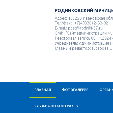
РОДНИКОВСКИЙ МУНИЦ
Адрес: 155250 Ивановская облас
Тел/факс: +7(49336) 2-33-92
E-mail: post@rodniki-37.ru
СМИ: "Сайт администрации м
Реестровая запись 08.11.202
Учредитель: Администрация Р
Главный редактор: Гусарова О
ГЛАВНАЯ
ФОТОГАЛЕРЕЯ
ОРГАН
CЛУЖБА ПО КОНТРАКТУ