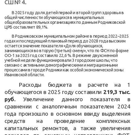
СШ № 4.
В 2025 году доля детей первой и второй групп здоровья в
общей численности обучающихся в муниципальных
общеобразовательных организациях по данным Родниковской
ЦРБ составляет
89,1%
.
В Родниковском муниципальном районе в период 2022–2025
годах и последующий плановый период до 2028 года высоким
остается значение показателя «Доля обучающихся,
занимающихся во вторую (третью) смену», что по ФСН по форме
ОО-1 за 2025 год составило
22,6 %.
В режиме двухсменной
учебной недели функционировали 3 городские школы, что
связано с активными демографическими и миграционными
процессами в городе Родники как особой экономической зоны
Ивановской области.
Расходы бюджета в расчете на 1
обучающегося в 2025 году составили
219,3 тыс.
руб.
Увеличение данного показателя в
сравнении с аналогичным показателем 2024
года произошло в основном ввиду выделения
средств на проведение комплексных
капитальных ремонтов, а также увеличения