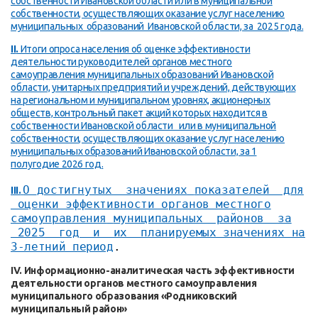
собственности Ивановской области или в муниципальной
собственности, осуществляющих оказание услуг населению
муниципальных образований Ивановской области, за 2025 года.
II
.
Итоги опроса населения об оценке эффективности
деятельности руководителей органов местного
самоуправления муниципальных
о
бразований Ивановской
области, унитарных предприятий и учреждений, действующих
на региональном и муниципальном уровнях, акционерных
обществ, контрольный пакет акций которых находится в
собственности Ивановской области или в муниципальной
собственности, осуществляющих оказание услуг населению
муниципальных образований Ивановской области, за 1
полугодие 2026 год
.
О
достигнутых значениях
показателей для
III.
оценки эффективности органов местного
самоуправления
муниципальных районов за
2025 год и их планируемых значениях на
3-летний период
.
IV. Информационно-аналитическая часть эффективности
деятельности органов местного самоуправления
муниципального образования «Родниковский
муниципальный район»