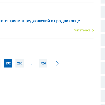
тоги приема предложений от родниковце
Читать все
292
293
...
426