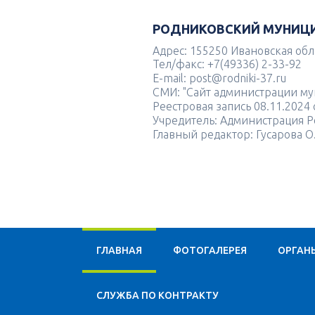
РОДНИКОВСКИЙ МУНИЦ
Адрес: 155250 Ивановская облас
Тел/факс: +7(49336) 2-33-92
E-mail: post@rodniki-37.ru
СМИ: "Сайт администрации м
Реестровая запись 08.11.202
Учредитель: Администрация Р
Главный редактор: Гусарова О
ГЛАВНАЯ
ФОТОГАЛЕРЕЯ
ОРГАН
CЛУЖБА ПО КОНТРАКТУ