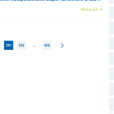
Читать все
291
292
...
426