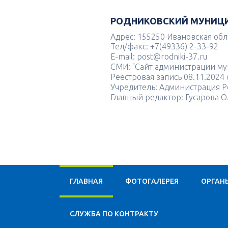
РОДНИКОВСКИЙ МУНИЦ
Адрес: 155250 Ивановская облас
Тел/факс: +7(49336) 2-33-92
E-mail: post@rodniki-37.ru
СМИ: "Сайт администрации м
Реестровая запись 08.11.202
Учредитель: Администрация Р
Главный редактор: Гусарова О
ГЛАВНАЯ
ФОТОГАЛЕРЕЯ
ОРГАН
CЛУЖБА ПО КОНТРАКТУ