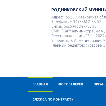
РОДНИКОВСКИЙ МУНИЦ
Адрес: 155250 Ивановская облас
Тел/факс: +7(49336) 2-33-92
E-mail: post@rodniki-37.ru
СМИ: "Сайт администрации м
Реестровая запись 08.11.202
Учредитель: Администрация Р
Главный редактор: Гусарова О
ГЛАВНАЯ
ФОТОГАЛЕРЕЯ
ОРГАН
CЛУЖБА ПО КОНТРАКТУ