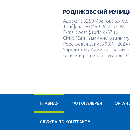
РОДНИКОВСКИЙ МУНИЦ
Адрес: 155250 Ивановская облас
Тел/факс: +7(49336) 2-33-92
E-mail: post@rodniki-37.ru
СМИ: "Сайт администрации м
Реестровая запись 08.11.202
Учредитель: Администрация Р
Главный редактор: Гусарова О
ГЛАВНАЯ
ФОТОГАЛЕРЕЯ
ОРГАН
CЛУЖБА ПО КОНТРАКТУ