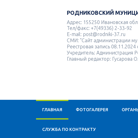
РОДНИКОВСКИЙ МУНИЦ
Адрес: 155250 Ивановская облас
Тел/факс: +7(49336) 2-33-92
E-mail: post@rodniki-37.ru
СМИ: "Сайт администрации м
Реестровая запись 08.11.202
Учредитель: Администрация Р
Главный редактор: Гусарова О
ГЛАВНАЯ
ФОТОГАЛЕРЕЯ
ОРГАН
CЛУЖБА ПО КОНТРАКТУ