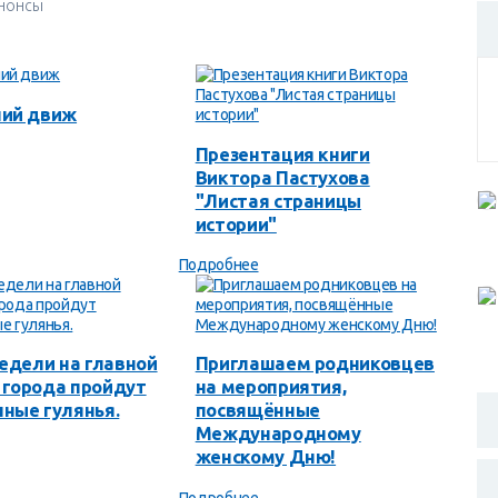
нонсы
ний движ
Презентация книги
Виктора Пастухова
"Листая страницы
истории"
Подробнее
недели на главной
Приглашаем родниковцев
города пройдут
на мероприятия,
ные гулянья.
посвящённые
Международному
женскому Дню!
Подробнее