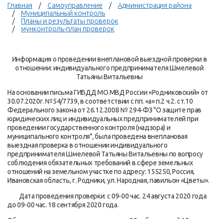
Главная
Самоуправление
Администрация района
Муниципальный контроль
Планы и результаты проверок
мунконтроль-план проверок
Информация о проведении внеплановой выездной проверки в
отношении: индивидуального предпринимателя Шмелевой
Татьяны Витальевны
На основании письма ГИБДД МО МВД России «Родниковский» от
30.07.2020г. №54/7739, в соответствии с пп. «а» п.2 ч.2. ст.10
Федерального закона от 26.12.2008 № 294-ФЗ "О защите прав
юридических лиц и индивидуальных предпринимателей при
проведении государственного контроля (надзора) и
муниципального контроля", была проведена внеплановая
выездная проверка в отношении индивидуального
предпринимателя Шмелевой Татьяны Витальевны по вопросу
соблюдения обязательных требований в сфере земельных
отношений на земельном участке по адресу: 155250, Россия,
Ивановская область, г. Родники, ул. Народная, павильон «Цветы».
Дата проведения проверки: с 09-00 час. 24 августа 2020 года
до 09-00 час. 18 сентября 2020 года.