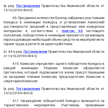
(в ред.
Постановления
Правительства Ивановской области от
14.10.2019 N 404-п)
4.9. При равном количестве баллов, набранных участниками
Конкурса в номинации Конкурса, и установлении Комиссией
достоверности сведений в представленных ими конкурсных
материалах в соответствии с
пунктом 4.8
настоящего
положения, победителем в номинации признается организация,
израсходовавшая наибольший объем средств на мероприятия по
охране труда, в расчете на одного работника.
(п. 4.9 в ред.
Постановления
Правительства Ивановской области
от 14.10.2019 N 404-п)
4.10. Комиссия определяет одного победителя Конкурса в
каждой номинации. Решение Комиссии оформляется
протоколом, который подписывается всеми присутствующими
на заседании членами Комиссии, председателем Комиссии и
секретарем Комиссии.
(в ред.
Постановления
Правительства Ивановской области от
14.10.2019 N 404-п)
4.11. Награждение победителей Конкурса проводится на
торжественном мероприятии. Участникам, признанным