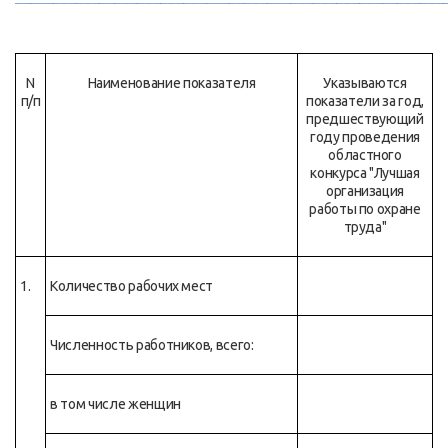
N
Наименование показателя
Указываются
п/п
показатели за год,
предшествующий
году проведения
областного
конкурса "Лучшая
организация
работы по охране
труда"
1.
Количество рабочих мест
Численность работников, всего:
в том числе женщин