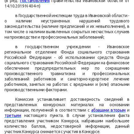
(в ред.
Постановления
Правительства Ивановской области от
14.10.2019 N 404-п)
в Государственной инспекции труда в Ивановской области -
о наличии неустраненных нарушений трудового
законодательства (наличие предписаний и их невыполнение), в
том числе о наличии выявленных сокрытых несчастных случаев
на производстве и профессиональных заболеваний;
в государственном учреждении - Ивановское
региональное отделение Фонда социального страхования
Российской Федерации - об использовании средств Фонда
социального страхования Российской Федерации на финансовое
обеспечение предупредительных мер по сокращению
производственного травматизма и профессиональных
заболеваний работников и санаторно-курортное лечение
работников, занятых на работах с вредными и (или) опасными
производственными факторами.
Комиссия устанавливает достоверность сведений в
представленных конкурсных материалах на основании
информации, полученной в соответствии с
абзацами вторым
и
третьим
настоящего пункта. В случае установления факта
представления участником Конкурса, набравшим наибольшее
количество баллов, недостоверной информации, данный
участник Конкурса снимается с участия в Конкурсе.