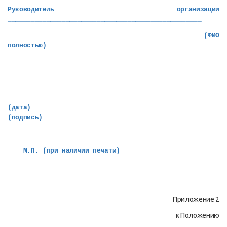
Руководитель организации
__________________________________________________
(ФИО
полностью)
_______________
_________________
(дата)
(подпись)
М.П. (при наличии печати)
Приложение 2
к Положению