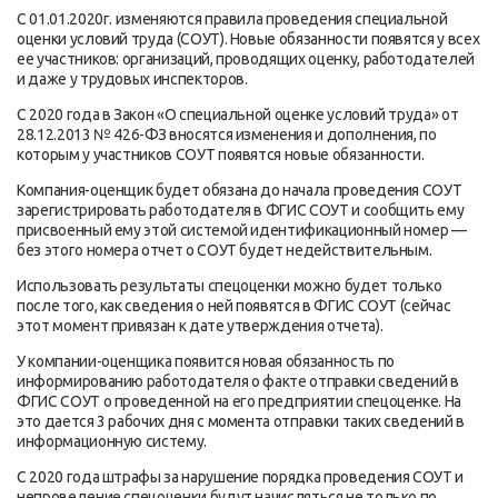
С 01.01.2020г. изменяются правила проведения специальной
оценки условий труда (СОУТ). Новые обязанности появятся у всех
ее участников: организаций, проводящих оценку, работодателей
и даже у трудовых инспекторов.
С 2020 года в Закон «О специальной оценке условий труда» от
28.12.2013 № 426-ФЗ вносятся изменения и дополнения, по
которым у участников СОУТ появятся новые обязанности.
Компания-оценщик будет обязана до начала проведения СОУТ
зарегистрировать работодателя в ФГИС СОУТ и сообщить ему
присвоенный ему этой системой идентификационный номер —
без этого номера отчет о СОУТ будет недействительным.
Использовать результаты спецоценки можно будет только
после того, как сведения о ней появятся в ФГИС СОУТ (сейчас
этот момент привязан к дате утверждения отчета).
У компании-оценщика появится новая обязанность по
информированию работодателя о факте отправки сведений в
ФГИС СОУТ о проведенной на его предприятии спецоценке. На
это дается 3 рабочих дня с момента отправки таких сведений в
информационную систему.
С 2020 года штрафы за нарушение порядка проведения СОУТ и
непроведение спецоценки будут начисляться не только по