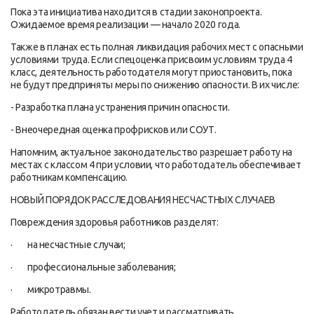
Пока эта инициатива находится в стадии законопроекта.
Ожидаемое время реализации — начало 2020 года.
Также в планах есть полная ликвидация рабочих мест с опасными
условиями труда. Если спецоценка присвоим условиям труда 4
класс, деятельность работодателя могут приостановить, пока
не будут предприняты меры по снижению опасности. В их числе:
- Разработка плана устранения причин опасности.
- Внеочередная оценка профрисков или СОУТ.
Напомним, актуальное законодательство разрешает работу на
местах с классом 4 при условии, что работодатель обеспечивает
работникам компенсацию.
НОВЫЙ ПОРЯДОК РАССЛЕДОВАНИЯ НЕСЧАСТНЫХ СЛУЧАЕВ
Повреждения здоровья работников разделят:
· на несчастные случаи;
· профессиональные заболевания;
· микротравмы.
Работодатель обязан вести учет и рассматривать