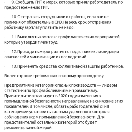
· 9. Сообщать ГИТ о мерах, которые принял работодатель по
предостережению ГИТ.
· 10. Отстранять сотрудников от работы, если они не
применяют обязательные СИЗ. На весь срок отстранения
работнику зарплату платить не надо.
· 11. Выполнять комплекс профилактических мероприятий,
которые утвердит Минтруд.
· 12. Проводить мероприятия по подготовке к ликвидации
опасностей и минимизации их последствий.
· 13. Применять средства коллективной защиты работников.
Более строгие требования к опасному производству
Предприятия из категории опасных производств — лидеры
статистики по профзаболеваниям и травматизму.
Правительство планирует в 2020 году изменения в
промышленной безопасности, направленные на снижение этих
показателей. В том числе, обязать работодателей с I и II
категориями установить системы удаленного контроля
соблюдения норм промышленной безопасности. Для
представителей остальных категорий это будет
рекомендованной мерой.