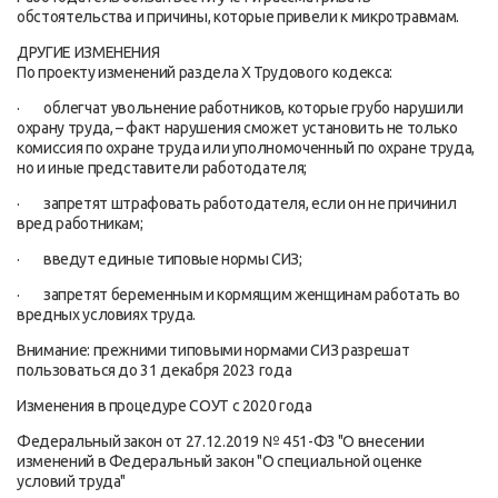
обстоятельства и причины, которые привели к микротравмам.
ДРУГИЕ ИЗМЕНЕНИЯ
По проекту изменений раздела X Трудового кодекса:
· облегчат увольнение работников, которые грубо нарушили
охрану труда, – факт нарушения сможет установить не только
комиссия по охране труда или уполномоченный по охране труда,
но и иные представители работодателя;
· запретят штрафовать работодателя, если он не причинил
вред работникам;
· введут единые типовые нормы СИЗ;
· запретят беременным и кормящим женщинам работать во
вредных условиях труда.
Внимание: прежними типовыми нормами СИЗ разрешат
пользоваться до 31 декабря 2023 года
Изменения в процедуре СОУТ с 2020 года
Федеральный закон от 27.12.2019 № 451-ФЗ "О внесении
изменений в Федеральный закон "О специальной оценке
условий труда"