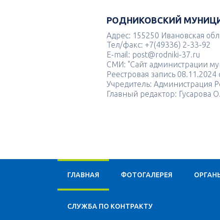
РОДНИКОВСКИЙ МУНИЦ
Адрес: 155250 Ивановская облас
Тел/факс: +7(49336) 2-33-92
E-mail: post@rodniki-37.ru
СМИ: "Сайт администрации м
Реестровая запись 08.11.202
Учредитель: Администрация Р
Главный редактор: Гусарова О
ГЛАВНАЯ
ФОТОГАЛЕРЕЯ
ОРГАН
CЛУЖБА ПО КОНТРАКТУ