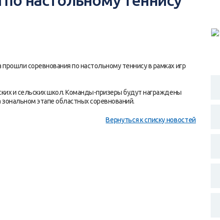
 по настольному теннису
 прошли соревнования по настольному теннису в рамках игр
дских и сельских школ. Команды-призеры будут награждены
а зональном этапе областных соревнований.
Вернуться к списку новостей