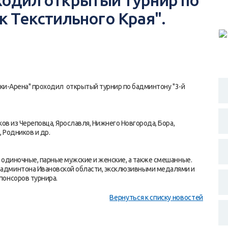
ходил открытый турнир по
к Текстильного Края".
ники-Арена" проходил открытый турнир по бадминтону "3-й
ов из Череповца, Ярославля, Нижнего Новгорода, Бора,
 Родников и др.
 одиночные, парные мужские и женские, а также смешанные.
админтона Ивановской области, эксклюзивными медалями и
понсоров турнира.
Вернуться к списку новостей