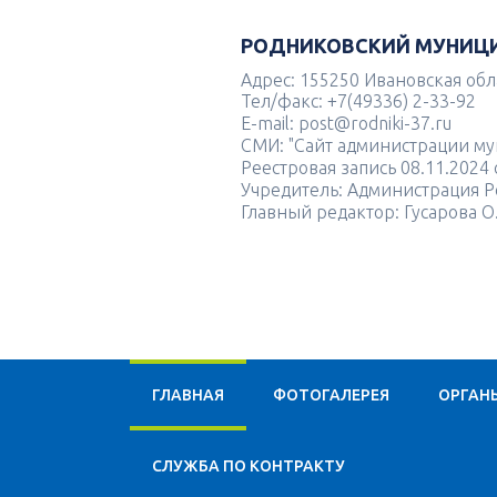
РОДНИКОВСКИЙ МУНИЦ
Адрес: 155250 Ивановская облас
Тел/факс: +7(49336) 2-33-92
E-mail: post@rodniki-37.ru
СМИ: "Сайт администрации м
Реестровая запись 08.11.202
Учредитель: Администрация Р
Главный редактор: Гусарова О
ГЛАВНАЯ
ФОТОГАЛЕРЕЯ
ОРГАН
CЛУЖБА ПО КОНТРАКТУ