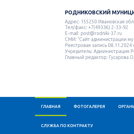
РОДНИКОВСКИЙ МУНИЦ
Адрес: 155250 Ивановская облас
Тел/факс: +7(49336) 2-33-92
E-mail: post@rodniki-37.ru
СМИ: "Сайт администрации м
Реестровая запись 08.11.202
Учредитель: Администрация Р
Главный редактор: Гусарова О
ГЛАВНАЯ
ФОТОГАЛЕРЕЯ
ОРГАН
CЛУЖБА ПО КОНТРАКТУ