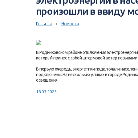
электроэнергии в нас
произошли в ввиду м
Главная
Новости
В Родниковском районе отключения электроэнергии 
который принес с собой штормовой ветер порывами д
В первую очередь, энергетики подключали населенн
подключены. На нескольких улицах в городе Родник
освещения.
18.03.2025