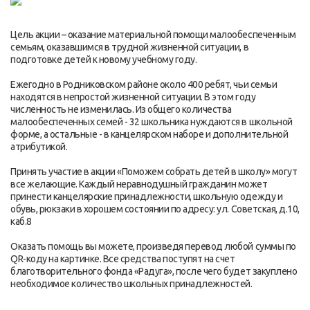
Цель акции – оказание материальной помощи малообеспеченным
семьям, оказавшимся в трудной жизненной ситуации, в
подготовке детей к новому учебному году.
Ежегодно в Родниковском районе около 400 ребят, чьи семьи
находятся в непростой жизненной ситуации. В этом году
численность не изменилась. Из общего количества
малообеспеченных семей - 32 школьника нуждаются в школьной
форме, а остальные - в канцелярском наборе и дополнительной
атрибутикой.
Принять участие в акции «Поможем собрать детей в школу» могут
все желающие. Каждый неравнодушный гражданин может
принести канцелярские принадлежности, школьную одежду и
обувь, рюкзаки в хорошем состоянии по адресу: ул. Советская, д.10,
каб.8
Оказать помощь вы можете, произведя перевод любой суммы по
QR-коду на картинке. Все средства поступят на счет
благотворительного фонда «Радуга», после чего будет закуплено
необходимое количество школьных принадлежностей.