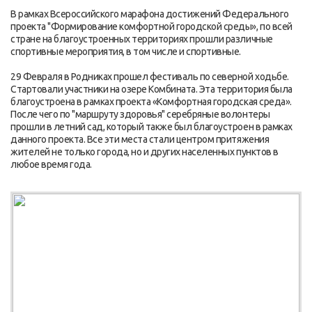
В рамках Всероссийского марафона достижений Федерального
проекта "Формирование комфортной городской среды», по всей
стране на благоустроенных территориях прошли различные
спортивные мероприятия, в том числе и спортивные.
29 Февраля в Родниках прошел фестиваль по северной ходьбе.
Стартовали участники на озере Комбината. Эта территория была
благоустроена в рамках проекта «Комфортная городская среда».
После чего по "маршруту здоровья" серебряные волонтеры
прошли в летний сад, который также был благоустроен в рамках
данного проекта. Все эти места стали центром притяжения
жителей не только города, но и других населенных пунктов в
любое время года.