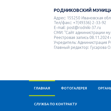
РОДНИКОВСКИЙ МУНИЦ
Адрес: 155250 Ивановская облас
Тел/факс: +7(49336) 2-33-92
E-mail: post@rodniki-37.ru
СМИ: "Сайт администрации м
Реестровая запись 08.11.202
Учредитель: Администрация Р
Главный редактор: Гусарова О
ГЛАВНАЯ
ФОТОГАЛЕРЕЯ
ОРГАН
CЛУЖБА ПО КОНТРАКТУ