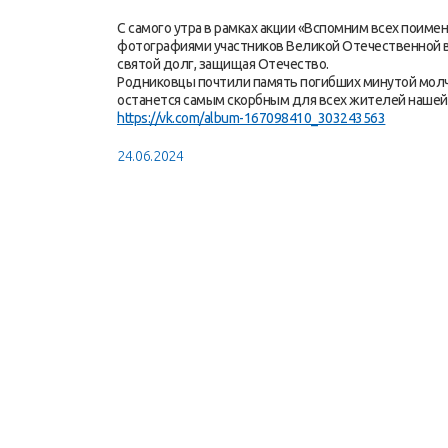
С самого утра в рамках акции «Вспомним всех поиме
фотографиями участников Великой Отечественной в
святой долг, защищая Отечество.
Родниковцы почтили память погибших минутой молч
останется самым скорбным для всех жителей нашей
https://vk.com/album-167098410_303243563
24.06.2024