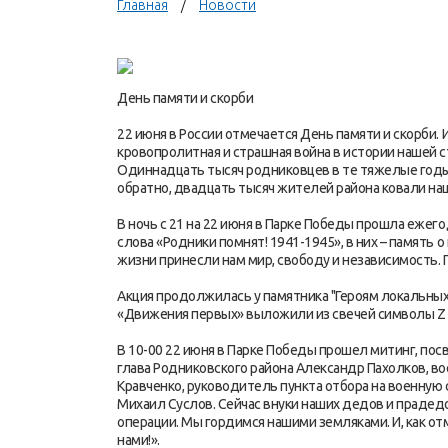
Главная
Новости
День памяти и скорби
22 июня в России отмечается День памяти и скорби. 
кровопролитная и страшная война в истории нашей 
Одиннадцать тысяч родниковцев в те тяжелые годы
обратно, двадцать тысяч жителей района ковали на
В ночь с 21 на 22 июня в Парке Победы прошла ежего
слова «Родники помнят! 1941-1945», в них – память 
жизни принесли нам мир, свободу и независимость.
Акция продолжилась у памятника "Героям локальных
«Движения первых» выложили из свечей символы Z и
В 10-00 22 июня в Парке Победы прошел митинг, по
глава Родниковского района Александр Пахолков, в
Кравченко, руководитель пункта отбора на военную 
Михаил Суслов. Сейчас внуки наших дедов и праде
операции. Мы гордимся нашими земляками. И, как от
нами!».