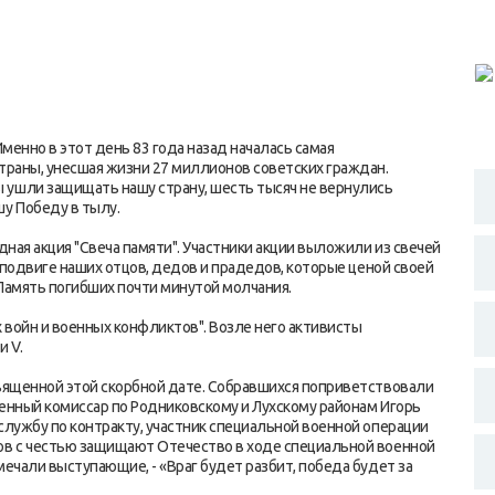
Именно в этот день 83 года назад началась самая
страны, унесшая жизни 27 миллионов советских граждан.
 ушли защищать нашу страну, шесть тысяч не вернулись
шу Победу в тылу.
дная акция "Свеча памяти". Участники акции выложили из свечей
о подвиге наших отцов, дедов и прадедов, которые ценой своей
 Память погибших почти минутой молчания.
 войн и военных конфликтов". Возле него активисты
 V.
священной этой скорбной дате. Собравшихся поприветствовали
оенный комиссар по Родниковскому и Лухскому районам Игорь
службу по контракту, участник специальной военной операции
дов с честью защищают Отечество в ходе специальной военной
мечали выступающие, - «Враг будет разбит, победа будет за