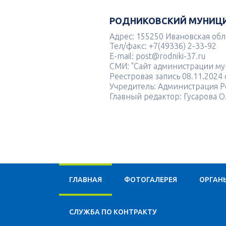
РОДНИКОВСКИЙ МУНИЦ
Адрес: 155250 Ивановская облас
Тел/факс: +7(49336) 2-33-92
E-mail: post@rodniki-37.ru
СМИ: "Сайт администрации м
Реестровая запись 08.11.202
Учредитель: Администрация Р
Главный редактор: Гусарова О
ГЛАВНАЯ
ФОТОГАЛЕРЕЯ
ОРГАН
CЛУЖБА ПО КОНТРАКТУ