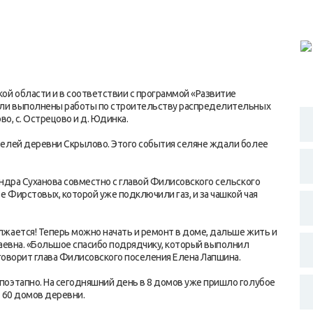
ой области и в соответствии с программой «Развитие
ыли выполнены работы по строительству распределительных
во, с. Острецово и д. Юдинка.
телей деревни Скрылово. Этого события селяне ждали более
андра Суханова совместно с главой Филисовского сельского
е Фирстовых, которой уже подключили газ, и за чашкой чая
жается! Теперь можно начать и ремонт в доме, дальше жить и
лаевна. «Большое спасибо подрядчику, который выполнил
 говорит глава Филисовского поселения Елена Лапшина.
поэтапно. На сегодняшний день в 8 домов уже пришло голубое
 60 домов деревни.