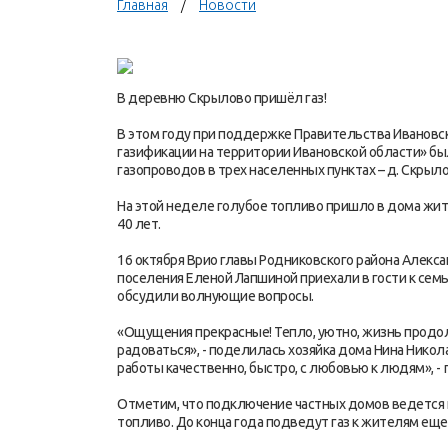
Главная
Новости
В деревню Скрылово пришёл газ!
В этом году при поддержке Правительства Ивановск
газификации на территории Ивановской области» б
газопроводов в трех населенных пунктах – д. Скрыло
На этой неделе голубое топливо пришло в дома жи
40 лет.
16 октября Врио главы Родниковского района Алекс
поселения Еленой Лапшиной приехали в гости к семь
обсудили волнующие вопросы.
«Ощущения прекрасные! Тепло, уютно, жизнь продол
радоваться», - поделилась хозяйка дома Нина Нико
работы качественно, быстро, с любовью к людям», -
Отметим, что подключение частных домов ведется 
топливо. До конца года подведут газ к жителям еще