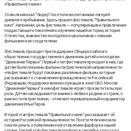
«Правильного кино»
20 июля кинозал "Лидер" посетили воспитанники лагерей
дневного пребывания. Здесь прошел фестиваль "Правильного
кино". Напомним, цель фестиваля — популяризация и привлечение
подрастающего поколения к изучению нашей истории, истории
Отечества, знакомство молодёжи и школьников с новыми
фильмами и их создателями.
Фестиваль проходит при поддержке Общероссийского
общественно-государственного движения детей и молодёжи
"Движение Первых". Первый этап фестиваля проходил в мае, где
детям были показаны фильмы патриотической направленности.
«На фестивале будут показаны различные фильмы, которые
рассказывают о становлении промышленности Российской
Федерации, поддержке военнослужащих в зоне СВО. Миссия
"Движения Первых" в кинофестивале играет просветительскую
роль. Детям закладываются знания о любви к родине и стране, о
важности патриотизма», - отмечает муниципальный координатор
движения Илья Перов.
Второй этап фестиваля "Правильного кино" рассказывает об
истории Российской промышленности. Посетители кинозала
смогли узнать о появлении и изготовлении фарфора в нашей
стране. Третий этап фестиваля пройдет в сентябре этого года.