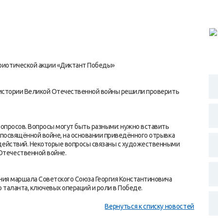
риотической акции «Диктант Победы»
и истории Великой Отечественной войны решили проверить
вопросов. Вопросы могут быть разными: нужно вставить
, посвящённой войне, на основании приведённого отрывка
 действий. Некоторые вопросы связаны с художественными
течественной войне.
ения маршала Советского Союза Георгия Константиновича
о таланта, ключевых операций и роли в Победе.
Вернуться к списку новостей