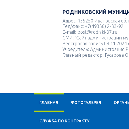
РОДНИКОВСКИЙ МУНИЦ
Адрес: 155250 Ивановская облас
Тел/факс: +7(49336) 2-33-92
E-mail: post@rodniki-37.ru
СМИ: "Сайт администрации м
Реестровая запись 08.11.202
Учредитель: Администрация Р
Главный редактор: Гусарова О
ГЛАВНАЯ
ФОТОГАЛЕРЕЯ
ОРГАН
CЛУЖБА ПО КОНТРАКТУ