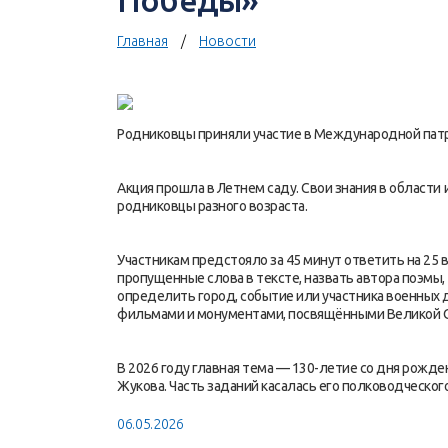
Победы»
Главная
Новости
Родниковцы приняли участие в Международной пат
Акция прошла в Летнем саду. Свои знания в област
родниковцы разного возраста.
Участникам предстояло за 45 минут ответить на 25 
пропущенные слова в тексте, назвать автора поэмы
определить город, событие или участника военных
фильмами и монументами, посвящёнными Великой О
В 2026 году главная тема — 130-летие со дня рожд
Жукова. Часть заданий касалась его полководческог
06.05.2026