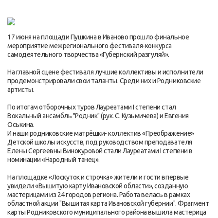
17 июня на площади Пушкина в Иваново прошло финальное
мероприятие межрегионального фестиваля-конкурса
самодеятельного творчества «Губернский разгуляй».
На главной сцене фестиваля лучшие коллективы и исполнители
продемонстрировали свои таланты. Среди них и Родниковские
артисты.
По итогам отборочных туров Лауреатами I степени стал
Вокальный ансамбль "Родник" (рук. С. Кузьмичева) и Евгения
Оськина.
И наши родниковские матрёшки- коллектив «Преображение»
Детской школы искусств, под руководством преподавателя
Елены Сергеевны Винокуровой стали Лауреатами I степени в
номинации «Народный танец».
На площадке «Лоскуток и строчка» жители и гости впервые
увидели «Вышитую карту Ивановской области», созданную
мастерицами из 24 городов региона. Работа велась в рамках
областной акции "Вышитая карта Ивановской губернии". Фрагмент
карты Родниковского муниципального района вышила мастерица