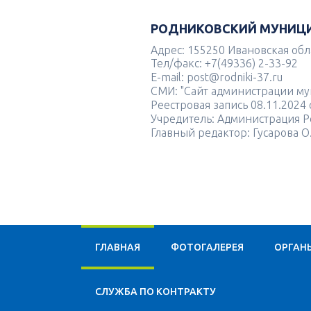
РОДНИКОВСКИЙ МУНИЦ
Адрес: 155250 Ивановская облас
Тел/факс: +7(49336) 2-33-92
E-mail: post@rodniki-37.ru
СМИ: "Сайт администрации м
Реестровая запись 08.11.202
Учредитель: Администрация Р
Главный редактор: Гусарова О
ГЛАВНАЯ
ФОТОГАЛЕРЕЯ
ОРГАН
CЛУЖБА ПО КОНТРАКТУ