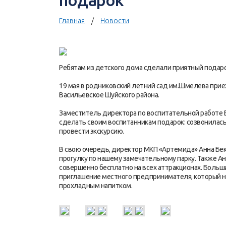
подарок
Главная
Новости
Ребятам из детского дома сделали приятный подар
19 мая в родниковский летний сад им.Шмелева приех
Васильевское Шуйского района.
Заместитель директора по воспитательной работе 
сделать своим воспитанникам подарок: созвонилась
провести экскурсию.
В свою очередь, директор МКП «Артемида» Анна Бека
прогулку по нашему замечательному парку. Также Ан
совершенно бесплатно на всех аттракционах. Боль
приглашение местного предпринимателя, который на
прохладным напитком.