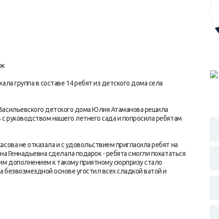
ок
ала группа в составе 14 ребят из детского дома села
Васильевского детского дома Юлия Атаманова решила
 с руководством нашего летнего сада и попросила ребятам
сова не отказала и с удовольствием пригласила ребят на
на Геннадьевна сделала подарок - ребята смогли покататься
шим дополнением к такому приятному сюрпризу стало
 безвозмездной основе угостил всех сладкой ватой и