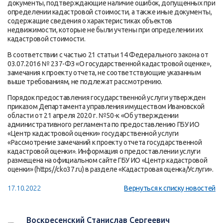
документы, подтверждающие наличие ошибок, допущенных при
определении кадастровой стоимости, а также иные документы,
содержащие сведения о характеристиках объектов
недвижимости, которые не были учтены при определении их
кадастровой стоимости.
В соответствии с частью 21 статьи 14 Федерального закона от
03.07.2016 № 237-ФЗ «О государственной кадастровой оценке»,
замечания к проекту отчета, не соответствующие указанным
выше требованиям, не подлежат рассмотрению.
Порядок предоставления государственной услуги утвержден
приказом Департамента управления имуществом Ивановской
области от 21 апреля 2020 г. №50-к «Об утверждении
административного регламента по предоставлению ГБУ ИО
«Центр кадастровой оценки» государственной услуги
«Рассмотрение замечаний к проекту отчета государственной
кадастровой оценки». Информация о предоставлении услуги
размещена на официальном сайте ГБУ ИО «Центр кадастровой
оценки» (https//cko37.ru) в разделе «Кадастровая оценка/Услуги».
17.10.2022
Вернуться к списку новостей
Воскресенский Станислав Сергеевич