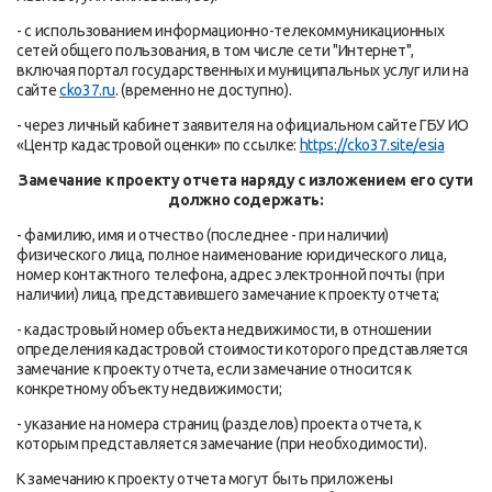
- с использованием информационно-телекоммуникационных
сетей общего пользования, в том числе сети "Интернет",
включая портал государственных и муниципальных услуг или на
сайте
cko37.ru
. (временно не доступно).
- через личный кабинет заявителя на официальном сайте ГБУ ИО
«Центр кадастровой оценки» по ссылке:
https://cko37.site/esia
Замечание к проекту отчета наряду с изложением его сути
должно содержать:
- фамилию, имя и отчество (последнее - при наличии)
физического лица, полное наименование юридического лица,
номер контактного телефона, адрес электронной почты (при
наличии) лица, представившего замечание к проекту отчета;
- кадастровый номер объекта недвижимости, в отношении
определения кадастровой стоимости которого представляется
замечание к проекту отчета, если замечание относится к
конкретному объекту недвижимости;
- указание на номера страниц (разделов) проекта отчета, к
которым представляется замечание (при необходимости).
К замечанию к проекту отчета могут быть приложены