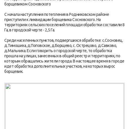
борщевиком Сосновского
С начала наступления потепления в Родниковском районе
приступили к ликвидации борщевика Сосновского. На
территориях сельских поселений площади обработки составили 8
Га, в городской черте - 2,5 Га.
Среди населенных пунктов, подвергшихся обработке: с.Сосновец,
д.Тимошиха, д.Поповское, д.Борщево, с. Острецово, д.Савково,
д.Мальчиха. Если говорить о городской черте, то обработка
прошла на улицах, занесенных в общий реестр и территориях, по
которым обращались жители города. В настоящее время в городе
идет обработка дополнительных участков, на которых вырос
борщевик.