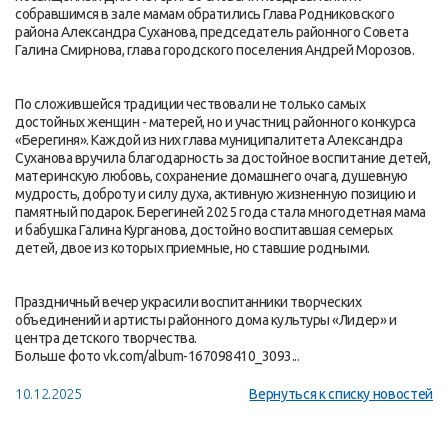
собравшимся в зале мамам обратились Глава Родниковского
района Александра Суханова, председатель районного Совета
Галина Смирнова, глава городского поселения Андрей Морозов.
По сложившейся традиции чествовали не только самых
достойных женщин - матерей, но и участниц районного конкурса
«Берегиня». Каждой из них глава муниципалитета Александра
Суханова вручила благодарность за достойное воспитание детей,
материнскую любовь, сохранение домашнего очага, душевную
мудрость, доброту и силу духа, активную жизненную позицию и
памятный подарок. Берегиней 2025 года стала многодетная мама
и бабушка Галина Курганова, достойно воспитавшая семерых
детей, двое из которых приемные, но ставшие родными.
Праздничный вечер украсили воспитанники творческих
объединений и артисты районного дома культуры «Лидер» и
центра детского творчества.
Больше фото vk.com/album-167098410_3093...
10.12.2025
Вернуться к списку новостей