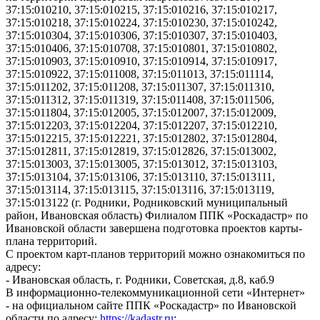
37:15:010210, 37:15:010215, 37:15:010216, 37:15:010217,
37:15:010218, 37:15:010224, 37:15:010230, 37:15:010242,
37:15:010304, 37:15:010306, 37:15:010307, 37:15:010403,
37:15:010406, 37:15:010708, 37:15:010801, 37:15:010802,
37:15:010903, 37:15:010910, 37:15:010914, 37:15:010917,
37:15:010922, 37:15:011008, 37:15:011013, 37:15:011114,
37:15:011202, 37:15:011208, 37:15:011307, 37:15:011310,
37:15:011312, 37:15:011319, 37:15:011408, 37:15:011506,
37:15:011804, 37:15:012005, 37:15:012007, 37:15:012009,
37:15:012203, 37:15:012204, 37:15:012207, 37:15:012210,
37:15:012215, 37:15:012221, 37:15:012802, 37:15:012804,
37:15:012811, 37:15:012819, 37:15:012826, 37:15:013002,
37:15:013003, 37:15:013005, 37:15:013012, 37:15:013103,
37:15:013104, 37:15:013106, 37:15:013110, 37:15:013111,
37:15:013114, 37:15:013115, 37:15:013116, 37:15:013119,
37:15:013122 (г. Родники, Родниковский муниципальный
район, Ивановская область) Филиалом ППК «Роскадастр» по
Ивановской области завершена подготовка проектов карты-
плана территорий.
С проектом карт-планов территорий можно ознакомиться по
адресу:
- Ивановская область, г. Родники, Советская, д.8, каб.9
В информационно-телекоммуникационной сети «Интернет»
- на официальном сайте ППК «Роскадастр» по Ивановской
области по адресу:
https://kadastr.ru
;