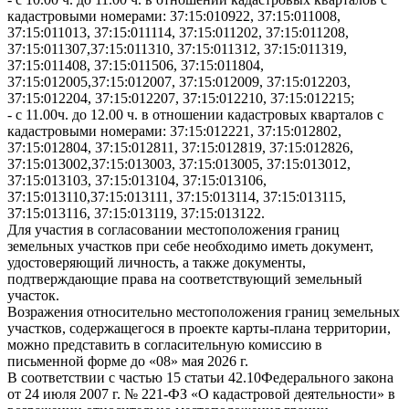
кадастровыми номерами: 37:15:010922, 37:15:011008,
37:15:011013, 37:15:011114, 37:15:011202, 37:15:011208,
37:15:011307,37:15:011310, 37:15:011312, 37:15:011319,
37:15:011408, 37:15:011506, 37:15:011804,
37:15:012005,37:15:012007, 37:15:012009, 37:15:012203,
37:15:012204, 37:15:012207, 37:15:012210, 37:15:012215;
- с 11.00ч. до 12.00 ч. в отношении кадастровых кварталов с
кадастровыми номерами: 37:15:012221, 37:15:012802,
37:15:012804, 37:15:012811, 37:15:012819, 37:15:012826,
37:15:013002,37:15:013003, 37:15:013005, 37:15:013012,
37:15:013103, 37:15:013104, 37:15:013106,
37:15:013110,37:15:013111, 37:15:013114, 37:15:013115,
37:15:013116, 37:15:013119, 37:15:013122.
Для участия в согласовании местоположения границ
земельных участков при себе необходимо иметь документ,
удостоверяющий личность, а также документы,
подтверждающие права на соответствующий земельный
участок.
Возражения относительно местоположения границ земельных
участков, содержащегося в проекте карты-плана территории,
можно представить в согласительную комиссию в
письменной форме до «08» мая 2026 г.
В соответствии с частью 15 статьи 42.10Федерального закона
от 24 июля 2007 г. № 221-ФЗ «О кадастровой деятельности» в