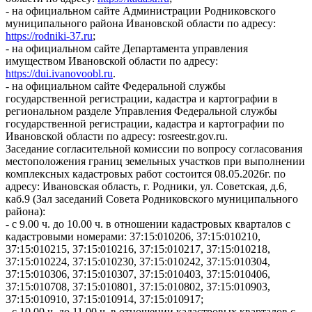
- на официальном сайте Администрации Родниковского
муниципального района Ивановской области по адресу:
https://rodniki-37.ru
;
- на официальном сайте Департамента управления
имуществом Ивановской области по адресу:
https://dui.ivanovoobl.ru
.
- на официальном сайте Федеральной службы
государственной регистрации, кадастра и картографии в
региональном разделе Управления Федеральной службы
государственной регистрации, кадастра и картографии по
Ивановской области по адресу: rosreestr.gov.ru.
Заседание согласительной комиссии по вопросу согласования
местоположения границ земельных участков при выполнении
комплексных кадастровых работ состоится 08.05.2026г. по
адресу: Ивановская область, г. Родники, ул. Советская, д.6,
каб.9 (Зал заседаний Совета Родниковского муниципального
района):
- с 9.00 ч. до 10.00 ч. в отношении кадастровых кварталов с
кадастровыми номерами: 37:15:010206, 37:15:010210,
37:15:010215, 37:15:010216, 37:15:010217, 37:15:010218,
37:15:010224, 37:15:010230, 37:15:010242, 37:15:010304,
37:15:010306, 37:15:010307, 37:15:010403, 37:15:010406,
37:15:010708, 37:15:010801, 37:15:010802, 37:15:010903,
37:15:010910, 37:15:010914, 37:15:010917;
- с 10.00 ч. до 11.00 ч. в отношении кадастровых кварталов с