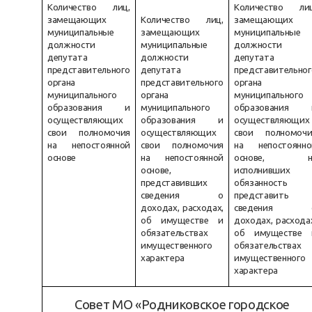
Количество лиц,
Количество лиц
замещающих
Количество лиц,
замещающих
муниципальные
замещающих
муниципальные
должности
муниципальные
должности
депутата
должности
депутата
представительного
депутата
представительног
органа
представительного
органа
муниципального
органа
муниципального
образования и
муниципального
образования 
осуществляющих
образования и
осуществляющих
свои полномочия
осуществляющих
свои полномочи
на непостоянной
свои полномочия
на непостоянно
основе
на непостоянной
основе, н
основе,
исполнивших
представивших
обязанность
сведения о
представить
доходах, расходах,
сведения 
об имуществе и
доходах, расхода
обязательствах
об имуществе 
имущественного
обязательствах
характера
имущественного
характера
Совет МО «Родниковское городское