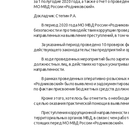
за 1 полугодие 2020 года, а также отчет о провед
МО МВД России «Родниковский».
Докладчик: Степин Р.А.
В период 2020 года МО МВД России «Родниковск
безопасности и противодействия коррупции прове
направленных на выявление преступлений, в том ч
За указанный период проведено 10 проверок фи
действующего законодательства предприятий и орг
В ходе проведенных мероприятий было зарегист
должностных лиц, в действиях которых усматривал
направленности.
В рамках проведенных оперативно-розыскных м
«Родниковский» было выявлено и задокументирован
по фактам присвоения бюджетных средств должнос
Кроме этого, хотелось бы отметить о необходим
с целью оказания практической помощи в выявлени
Преступления коррупционной направленности вх
территориальных органов МВД, в связи с чем работ
стоящих перед МО МВД России «Родниковский».