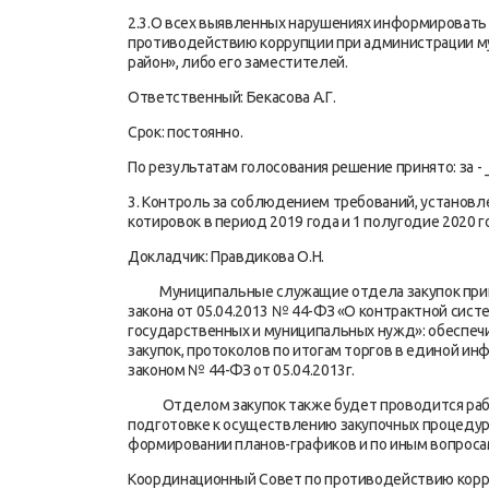
2.3.О всех выявленных нарушениях информировать
противодействию коррупции при администрации м
район», либо его заместителей.
Ответственный: Бекасова А.Г.
Срок: постоянно.
По результатам голосования решение принято: за - _
3. Контроль за соблюдением требований, установл
котировок в период 2019 года и 1 полугодие 2020 г
Докладчик: Правдикова О.Н.
Муниципальные служащие отдела закупок прин
закона от 05.04.2013 № 44-ФЗ «О контрактной систе
государственных и муниципальных нужд»: обеспе
закупок, протоколов по итогам торгов в единой и
законом № 44-ФЗ от 05.04.2013г.
Отделом закупок также будет проводится работ
подготовке к осуществлению закупочных процедур, 
формировании планов-графиков и по иным вопроса
Координационный Совет по противодействию корр