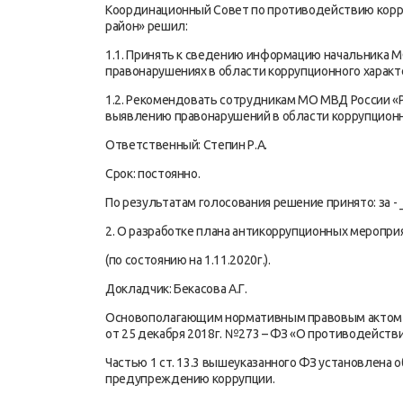
Координационный Совет по противодействию корр
район» решил:
1.1. Принять к сведению информацию начальника 
правонарушениях в области коррупционного характ
1.2. Рекомендовать сотрудникам МО МВД России 
выявлению правонарушений в области коррупционн
Ответственный: Степин Р.А.
Срок: постоянно.
По результатам голосования решение принято: за - _
2. О разработке плана антикоррупционных меропр
(по состоянию на 1.11.2020г.).
Докладчик: Бекасова А.Г.
Основополагающим нормативным правовым актом в
от 25 декабря 2018г. №273 – ФЗ «О противодейств
Частью 1 ст. 13.3 вышеуказанного ФЗ установлена 
предупреждению коррупции.