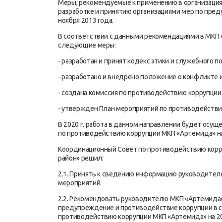
Меры, рекомендуемые к применению в организациях
разработке и принятию организациями мер по пр
ноября 2013 года.
В соответствии с данными рекомендациями в МКП 
следующие меры:
- разработан и принят кодекс этики и служебного 
- разработано и внедрено положение о конфликте 
- создана комиссия по противодействию коррупции
- утвержден План мероприятий по противодействи
В 2020 г. работа в данном направлении будет осу
по противодействию коррупции МКП «Артемида» на
Координационный Совет по противодействию корр
район» решил:
2.1. Принять к сведению информацию руководител
мероприятий.
2.2. Рекомендовать руководителю МКП «Артемида
предупреждение и противодействие коррупции в с
противодействию коррупции МКП «Артемида» на 20