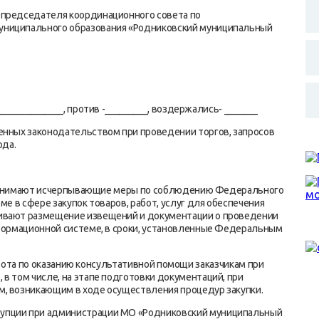
 председателя координационного совета по
униципального образования «Родниковский муниципальный
_____________, против -_________, воздержались- _______
енных законодательством при проведении торгов, запросов
ода.
имают исчерпывающие меры по соблюдению Федерального
ме в сфере закупок товаров, работ, услуг для обеспечения
чивают размещение извещений и документации о проведении
нформационной системе, в сроки, установленные Федеральным
а по оказанию консультативной помощи заказчикам при
в том числе, на этапе подготовки документаций, при
м, возникающим в ходе осуществления процедур закупки.
упции при администрации МО «Родниковский муниципальный