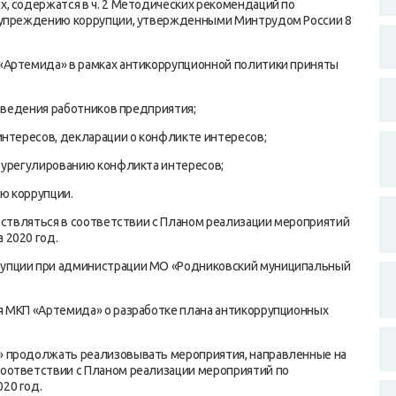
, содержатся в ч. 2 Методических рекомендаций по
едупреждению коррупции, утвержденными Минтрудом России 8
«Артемида» в рамках антикоррупционной политики приняты
поведения работников предприятия;
интересов, декларации о конфликте интересов;
 урегулированию конфликта интересов;
ю коррупции.
ществляться в соответствии с Планом реализации мероприятий
 2020 год.
упции при администрации МО «Родниковский муниципальный
я МКП «Артемида» о разработке плана антикоррупционных
» продолжать реализовывать мероприятия, направленные на
оответствии с Планом реализации мероприятий по
20 год.