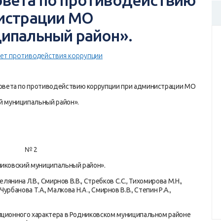
вета по противодействию
истрации МО
ипальный район».
ет противодействия коррупции
Совета по противодействию коррупции при администрации МО
й муниципальный район».
а № 2
никовский муниципальный район».
лянина Л.В., Смирнов В.В., Стребков С.С., Тихомирова М.Н.,
Чурбанова Т.А., Малкова Н.А ., Смирнов В.В., Степин Р.А.,
пционного характера в Родниковском муниципальном районе