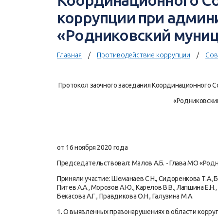
Координационного Со
коррупции при админ
«Родниковский муниц
Главная
Противодействие коррупции
Сов
Протокол заочного заседания Координационного 
«Родниковски
от 16 ноября 2020 год
Председательствовал: Малов А.Б. - Глава МО «Род
Приняли участие: Шеманаев С.Н., Сидоренкова Т.А.,Бе
Питев А.А., Морозов А.Ю., Карелов В.В., Лапшина Е.Н., 
Бекасова А.Г., Правдикова О.Н., Галузина М.А.
1. О выявленных правонарушениях в области корру