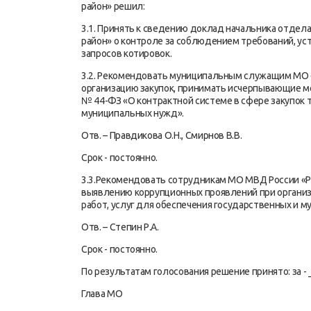
район» решил:
3.1. Принять к сведению доклад начальника отде
район» о контроле за соблюдением требований, у
запросов котировок.
3.2. Рекомендовать муниципальным служащим МО 
организацию закупок, принимать исчерпывающие м
№ 44-ФЗ «О контрактной системе в сфере закупок т
муниципальных нужд».
Отв. – Правдикова О.Н., Смирнов В.В.
Срок - постоянно.
3.3.Рекомендовать сотрудникам МО МВД России «
выявлению коррупционных проявлений при организа
работ, услуг для обеспечения государственных и 
Отв. – Степин Р.А.
Срок - постоянно.
По результатам голосования решение принято: за - _
Глава МО