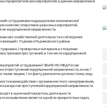
енных профилактических мероприятиях в данном направлении в
ий» сотрудниками подразделения экономической
ден комплекс оперативно-разыскных мероприятий,
исле коррупционной направленности.
нансово-хозяйственной деятельности и соблюдения
анизаций г. Родники и Родниковского района.
рировано 2 проверочных материала в отношении
ись признаки преступлений, в том числе коррупционной
ероприятий сотрудниками ГЭБиПК МО МВД России
о 8 преступлений коррупционной направленности, из них 7
тными лицами, 1 по факту дачи взятки должностному лицу.
ости взаимодействия с органами местного самоуправления,
и и раскрытии преступлений коррупционной направленности.
одят в оценочный показатель деятельности
а по их выявлению является одной из приоритетных задач,