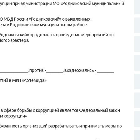
упции при администрации МО «Родниковский муниципальный
МО МВД России «Родниковский» о выявленных
ера в Родниковском муниципальном районе.
«Родниковский» продолжать проведение мероприятий по
ого характера.
_____________, против -________, воздержались - ________
иятий в МКП «Артемида»
 сфере борьбы с коррупцией является Федеральный закон
ии коррупции»
обязанность организаций разрабатывать и принимать меры по