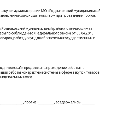
ла закупок администрации МО «Родниковский муниципальный
становленных законодательством при проведении торгов,
«Родниковский муниципальный район», отвечающим за
еры по соблюдению Федерального закона от 05.04.2013
оваров, работ, услуг для обеспечения государственных и
Родниковский» продолжить проведение работы по
ции работы контрактной системы в сфере закупок товаров,
муниципальных нужд.
_____________, против -_________, воздержались- _______