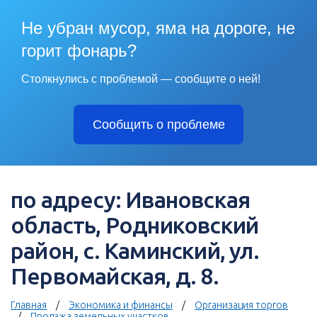
Не убран мусор, яма на дороге, не
горит фонарь?
Столкнулись с проблемой — сообщите о ней!
Сообщить о проблеме
по адресу: Ивановская
область, Родниковский
район, с. Каминский, ул.
Первомайская, д. 8.
Главная
Экономика и финансы
Организация торгов
Продажа земельных участков