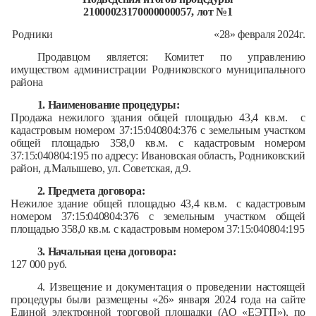
21000023170000000057, лот №1
Родники
«28» февраля 2024г.
Продавцом является: Комитет по управлению
имуществом администрации Родниковского муниципального
района
1. Наименование процедуры:
Продажа нежилого здания общей площадью 43,4 кв.м. с
кадастровым номером 37:15:040804:376 с земельным участком
общей площадью 358,0 кв.м. с кадастровым номером
37:15:040804:195 по адресу: Ивановская область, Родниковский
район, д.Малышево, ул. Советская, д.9.
2. Предмета договора:
Нежилое здание общей площадью 43,4 кв.м. с кадастровым
номером 37:15:040804:376 с земельным участком общей
площадью 358,0 кв.м. с кадастровым номером 37:15:040804:195
3. Начальная цена договора:
127 000 руб.
4. Извещение и документация о проведении настоящей
процедуры были размещены «26» января 2024 года на сайте
Единой электронной торговой площадки (АО «ЕЭТП»), по