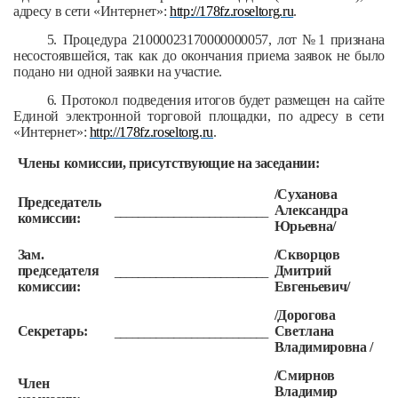
адресу в сети «Интернет»:
http://178fz.roseltorg.ru
.
5. Процедура 21000023170000000057, лот №1 признана
несостоявшейся, так как до окончания приема заявок не было
подано ни одной заявки на участие.
6. Протокол подведения итогов будет размещен на сайте
Единой электронной торговой площадки, по адресу в сети
«Интернет»:
http://178fz.roseltorg.ru
.
Члены комиссии, присутствующие на заседании:
/Суханова
Председатель
Александра
__________________________
комиссии:
Юрьевна/
Зам.
/Скворцов
председателя
Дмитрий
__________________________
комиссии:
Евгеньевич/
/Дорогова
Секретарь:
Светлана
__________________________
Владимировна /
/Смирнов
Член
Владимир
__________________________