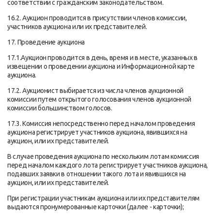
соответствии с гражданским законодательством.
16.2. Аукцион проводится в присутствии членов комиссии,
участников аукциона или их представителей.
17. Проведение аукциона
17.1.Аукцион проводится в день, время и в месте, указанных в
извещении о проведении аукциона и Информационной карте
аукциона.
17.2. Аукционист выбирается из числа членов аукционной
комиссии путем открытого голосования членов аукционной
комиссии большинством голосов.
17.3. Комиссия непосредственно перед началом проведения
аукциона регистрирует участников аукциона, явившихся на
аукцион, или их представителей.
В случае проведения аукциона по нескольким лотам комиссия
перед началом каждого лота регистрирует участников аукциона,
подавших заявки в отношении такого лота и явившихся на
аукцион, или их представителей.
При регистрации участникам аукциона или их представителям
выдаются пронумерованные карточки (далее - карточки);