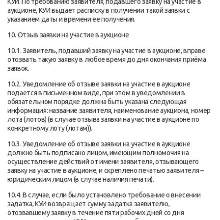
КУИ. По требованию заявителя, подавшего заявку на участие в
аукционе, КУИ выдает расписку в получении такой заявки с
указанием даты и времени ее получения.
10. Отзыв заявки на участие в аукционе
10.1. Заявитель, подавший заявку на участие в аукционе, вправе
отозвать такую заявку в любое время до дня окончания приёма
заявок.
10.2. Уведомление об отзыве заявки на участие в аукционе
подается в письменном виде, при этом в уведомлении в
обязательном порядке должна быть указана следующая
информация: название заявителя, наименование аукциона, номер
лота (лотов) (в случае отзыва заявки на участие в аукционе по
конкретному лоту (лотам)).
10.3. Уведомление об отзыве заявки на участие в аукционе
должно быть подписано лицом, имеющим полномочия на
осуществление действий от имени заявителя, отзывающего
заявку на участие в аукционе, и скреплено печатью заявителя –
юридическим лицом (в случае наличия печати).
10.4. В случае, если было установлено требование о внесении
задатка, КУИ возвращает сумму задатка заявителю,
отозвавшему заявку в течение пяти рабочих дней со дня