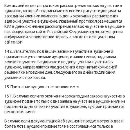
Комиссией ведется протокол рассмотрения заявок на участие в
аукционе, который подписывается всеми присутствующими на
заседании членами комиссии в день окончания рассмотрения
заявок на участие в аукционе. Указанный протокол размещается
КУИ в день окончания рассмотрения заявок на участие в аукционе
на официальном сайте Российской Федерации для размещения
информации о проведении торгов, а также на официальном
сайте КУИ.
14.2. Заявителям, подавшим заявки на участие в аукционе и
признанным участниками аукциона, и заявителям, подавшим
заявки на участие в аукционе и не допущенным к участию в
аукционе, направляются уведомления о принятых комиссией
решениях не позднее дня, следующего за днём подписания
указанного протокола.
15. Признание аукциона несостоявшимся
15.1. В случае если по окончании срока подачи заявок на участие в
аукционе подана только одна заявка на участие в аукционе или не
подана ни одна заявка на участие в аукционе, аукцион признается
несостоявшимся.
В случае если документацией об аукционе предусмотрено два и
более лота, аукцион признается не состоявшимся только в