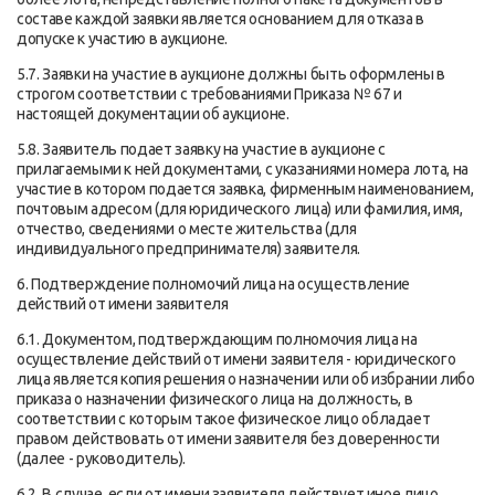
составе каждой заявки является основанием для отказа в
допуске к участию в аукционе.
5.7. Заявки на участие в аукционе должны быть оформлены в
строгом соответствии с требованиями Приказа № 67 и
настоящей документации об аукционе.
5.8. Заявитель подает заявку на участие в аукционе с
прилагаемыми к ней документами, с указаниями номера лота, на
участие в котором подается заявка, фирменным наименованием,
почтовым адресом (для юридического лица) или фамилия, имя,
отчество, сведениями о месте жительства (для
индивидуального предпринимателя) заявителя.
6. Подтверждение полномочий лица на осуществление
действий от имени заявителя
6.1. Документом, подтверждающим полномочия лица на
осуществление действий от имени заявителя - юридического
лица является копия решения о назначении или об избрании либо
приказа о назначении физического лица на должность, в
соответствии с которым такое физическое лицо обладает
правом действовать от имени заявителя без доверенности
(далее - руководитель).
6.2. В случае, если от имени заявителя действует иное лицо,