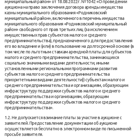
муниципальный район» от 18.08.2022г. №1042 «О проведении
аукциона на право заключения договора аренды имущества
казны муниципального образования «Родниковский
муниципальный район», включенного в перечень имущества
муниципального образования «Родниковский муниципальный
район» свободного от прав третьих лиц (за исключением
имущественных прав субъектов малого и среднего
предпринимательства), предназначенного для предоставления
его во владение и (или) в пользование на долгосрочной основе (в
том числе по льготным ставкам арендной платы для субъектов
малого и среднего предпринимательства, занимающихся
социально значимыми видами деятельности, иными
установленными региональными программами развития
субъектов малого и среднего предпринимательства
приоритетными видами деятельности)) субъектам малого и
среднего предпринимательства и организациям, образующим
инфраструктуру поддержки субъектов малого и среднего
предпринимательства и организациям, образующим
инфраструктуру поддержки субъектов малого и среднего
предпринимательства».
1.2. Не допускается взимание платы за участие в аукционе с
заявителей. Предоставление документации об аукционе
осуществляется бесплатно в электронном виде по письменной
просьбе заявителя.