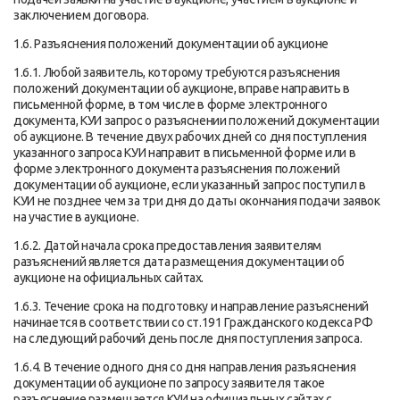
заключением договора.
1.6. Разъяснения положений документации об аукционе
1.6.1. Любой заявитель, которому требуются разъяснения
положений документации об аукционе, вправе направить в
письменной форме, в том числе в форме электронного
документа, КУИ запрос о разъяснении положений документации
об аукционе. В течение двух рабочих дней со дня поступления
указанного запроса КУИ направит в письменной форме или в
форме электронного документа разъяснения положений
документации об аукционе, если указанный запрос поступил в
КУИ не позднее чем за три дня до даты окончания подачи заявок
на участие в аукционе.
1.6.2. Датой начала срока предоставления заявителям
разъяснений является дата размещения документации об
аукционе на официальных сайтах.
1.6.3. Течение срока на подготовку и направление разъяснений
начинается в соответствии со ст.191 Гражданского кодекса РФ
на следующий рабочий день после дня поступления запроса.
1.6.4. В течение одного дня со дня направления разъяснения
документации об аукционе по запросу заявителя такое
разъяснение размещается КУИ на официальных сайтах с