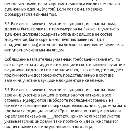
несколько томов, если в предмет аукциона входит несколько
аукционных единиц (лотов). Если лот один, то заявка
формируется в единый том.
5.2. Все листы заявки на участие в аукционе, все листы тома,
должны быть прошиты и пронумерованы. Заявка на участие в
аукционе должны содержать опись входящих в ее состав
документов, быть скреплены печатью заявителя (для
юридических лиц) и подписаны должностным лицом заявителя
или уполномоченным им лицом.
Соблюдение заявителем указанных требований означает, что
все документы и сведения, входящие в состав заявки на участие
в аукционе, поданы от имени заявителя, а также подтверждает
подлинность и достоверность представленных в составе
заявки на участие в аукционе документов и сведений.
5.3. Все листы заявки на участие в аукционе, все листы тома
заявки на участие в аукционе прошиваются нитками, а все
страницы нумеруются. На обороте последней страницы на
наклейке, помещенной поверх скрепляющих ниток, должна быть
сделана следующая запись: «Прошнуровано, пронумеровано и
скреплено печатью на ___ листах». Причем количество листов
указывается как цифрами, так и прописью. Здесь же ставится
подпись заявителя или уполномоченного лица.