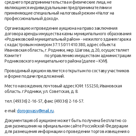
среднего предпринимательства и физические лица, не
являющиеся индивидуальными предпринимателями и
применяющие специальный налоговый режим «Налог на
профессиональный доход».
Организацию и проведение аукциона на право заключения
договора аренды имущества казны муниципального образования
«Родниковский муниципальный район» - нежилого здания гаража
с кадастровым номером 37:15:011410:380, адрес объекта:
Ивановская область, г. Родники, мкр. Шагова, д.20, осуществляет
Комитет по управлению имуществом администрации
Родниковского муниципального района (далее – КУИ).
Проводимый аукцион является открытым по составу участников
и форме подачи предложений.
Место нахождения, почтовый адрес КУИ: 155250, Ивановская
область. г.Родники, ул. Советская, д. 8.
тел. (49336) 2-16-57, факс (49336) 2-16-57.
e-mail:
dorogovasv@mail.ru
.
Документация об аукционе может быть получена бесплатно со
дня размещения на официальном сайте Российской Федерации
для размещения информации о проведении торгов извещения о