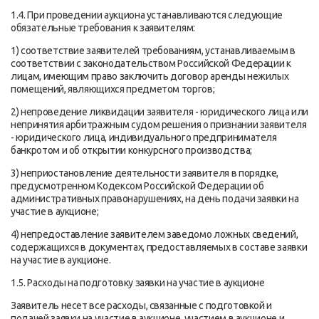
1.4. При проведении аукциона устанавливаются следующие
обязательные требования к заявителям:
1) соответствие заявителей требованиям, устанавливаемым в
соответствии с законодательством Российской Федерации к
лицам, имеющим право заключить договор аренды нежилых
помещений, являющихся предметом торгов;
2) непроведение ликвидации заявителя - юридического лица или
непринятия арбитражным судом решения о признании заявителя
- юридического лица, индивидуального предпринимателя
банкротом и об открытии конкурсного производства;
3) неприостановление деятельности заявителя в порядке,
предусмотренном Кодексом Российской Федерации об
административных правонарушениях, на день подачи заявки на
участие в аукционе;
4) непредоставление заявителем заведомо ложных сведений,
содержащихся в документах, предоставляемых в составе заявки
на участие в аукционе.
1.5. Расходы на подготовку заявки на участие в аукционе
Заявитель несет все расходы, связанные с подготовкой и
подачей заявки на участие в аукционе, участием в аукционе и