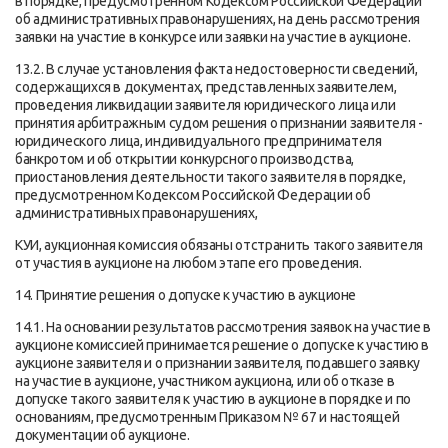
в порядке, предусмотренном Кодексом Российской Федерации
об административных правонарушениях, на день рассмотрения
заявки на участие в конкурсе или заявки на участие в аукционе.
13.2. В случае установления факта недостоверности сведений,
содержащихся в документах, представленных заявителем,
проведения ликвидации заявителя юридического лица или
принятия арбитражным судом решения о признании заявителя -
юридического лица, индивидуального предпринимателя
банкротом и об открытии конкурсного производства,
приостановления деятельности такого заявителя в порядке,
предусмотренном Кодексом Российской Федерации об
административных правонарушениях,
КУИ, аукционная комиссия обязаны отстранить такого заявителя
от участия в аукционе на любом этапе его проведения.
14. Принятие решения о допуске к участию в аукционе
14.1. На основании результатов рассмотрения заявок на участие в
аукционе комиссией принимается решение о допуске к участию в
аукционе заявителя и о признании заявителя, подавшего заявку
на участие в аукционе, участником аукциона, или об отказе в
допуске такого заявителя к участию в аукционе в порядке и по
основаниям, предусмотренным Приказом № 67 и настоящей
документации об аукционе.