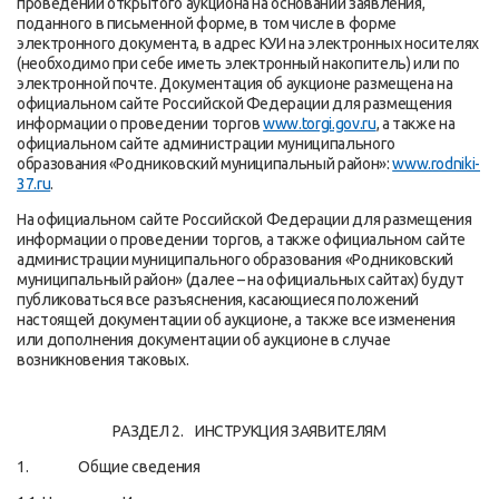
проведении открытого аукциона на основании заявления,
поданного в письменной форме, в том числе в форме
электронного документа, в адрес КУИ на электронных носителях
(необходимо при себе иметь электронный накопитель) или по
электронной почте. Документация об аукционе размещена на
официальном сайте Российской Федерации для размещения
информации о проведении торгов
www.torgi.gov.ru
, а также на
официальном сайте администрации муниципального
образования «Родниковский муниципальный район»:
www.rodniki-
37.ru
.
На официальном сайте Российской Федерации для размещения
информации о проведении торгов, а также официальном сайте
администрации муниципального образования «Родниковский
муниципальный район» (далее – на официальных сайтах) будут
публиковаться все разъяснения, касающиеся положений
настоящей документации об аукционе, а также все изменения
или дополнения документации об аукционе в случае
возникновения таковых.
РАЗДЕЛ 2. ИНСТРУКЦИЯ ЗАЯВИТЕЛЯМ
1. Общие сведения