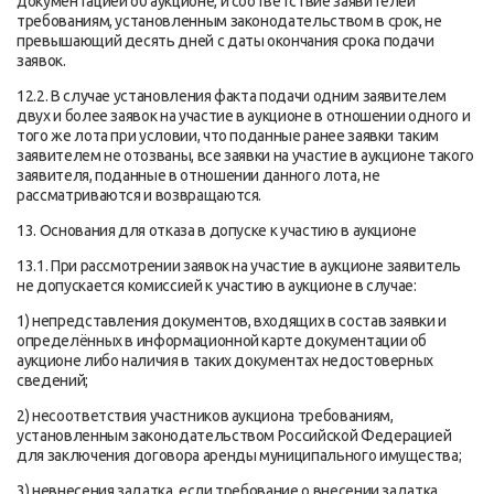
документацией об аукционе, и соответствие заявителей
требованиям, установленным законодательством в срок, не
превышающий десять дней с даты окончания срока подачи
заявок.
12.2. В случае установления факта подачи одним заявителем
двух и более заявок на участие в аукционе в отношении одного и
того же лота при условии, что поданные ранее заявки таким
заявителем не отозваны, все заявки на участие в аукционе такого
заявителя, поданные в отношении данного лота, не
рассматриваются и возвращаются.
13. Основания для отказа в допуске к участию в аукционе
13.1. При рассмотрении заявок на участие в аукционе заявитель
не допускается комиссией к участию в аукционе в случае:
1) непредставления документов, входящих в состав заявки и
определённых в информационной карте документации об
аукционе либо наличия в таких документах недостоверных
сведений;
2) несоответствия участников аукциона требованиям,
установленным законодательством Российской Федерацией
для заключения договора аренды муниципального имущества;
3) невнесения задатка, если требование о внесении задатка