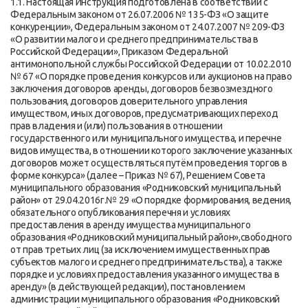
1.1. Настоящая Инструкция подготовлена в соответствии с
Федеральным законом от 26.07.2006 № 135-ФЗ «О защите
конкуренции», Федеральным законом от 24.07.2007 № 209-ФЗ
«О развитии малого и среднего предпринимательства в
Российской Федерации», Приказом Федеральной
антимонопольной службы Российской Федерации от 10.02.2010
№ 67 «О порядке проведения конкурсов или аукционов на право
заключения договоров аренды, договоров безвозмездного
пользования, договоров доверительного управления
имуществом, иных договоров, предусматривающих переход
прав владения и (или) пользования в отношении
государственного или муниципального имущества, и перечне
видов имущества, в отношении которого заключение указанных
договоров может осуществляться путём проведения торгов в
форме конкурса» (далее – Приказ № 67), Решением Совета
муниципального образования «Родниковский муниципальный
район» от 29.04.2016г.№ 29 «О порядке формирования, ведения,
обязательного опубликования перечня и условиях
предоставления в аренду имущества муниципального
образования «Родниковский муниципальный район»,свободного
от прав третьих лиц (за исключением имущественных прав
субъектов малого и среднего предпринимательства), а также
порядке и условиях предоставления указанного имущества в
аренду» (в действующей редакции), постановлением
администрации муниципального образования «Родниковский