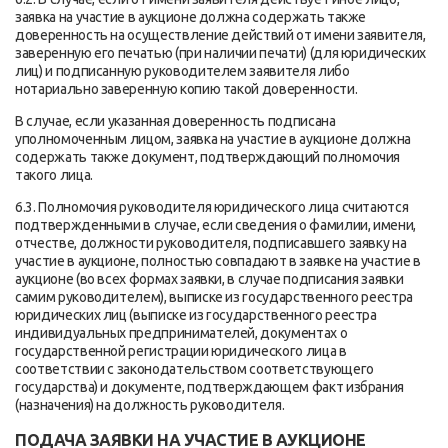
заявка на участие в аукционе должна содержать также
доверенность на осуществление действий от имени заявителя,
заверенную его печатью (при наличии печати) (для юридических
лиц) и подписанную руководителем заявителя либо
нотариально заверенную копию такой доверенности.
В случае, если указанная доверенность подписана
уполномоченным лицом, заявка на участие в аукционе должна
содержать также документ, подтверждающий полномочия
такого лица.
6.3. Полномочия руководителя юридического лица считаются
подтвержденными в случае, если сведения о фамилии, имени,
отчестве, должности руководителя, подписавшего заявку на
участие в аукционе, полностью совпадают в заявке на участие в
аукционе (во всех формах заявки, в случае подписания заявки
самим руководителем), выписке из государственного реестра
юридических лиц (выписке из государственного реестра
индивидуальных предпринимателей, документах о
государственной регистрации юридического лица в
соответствии с законодательством соответствующего
государства) и документе, подтверждающем факт избрания
(назначения) на должность руководителя.
ПОДАЧА ЗАЯВКИ НА УЧАСТИЕ В АУКЦИОНЕ