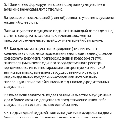
5.4. Заявитель формирует и подает одну заявку на участие в
аукционе на каждый лот отдельно.
Запрещается подача одной (единой) заявки на участие в аукционе
на два и более лота.
Заявка на участие в аукционе, поданная на каждый лот отдельно,
должна содержать все без исключения документы,
предусмотренные настоящей документацией об аукционе.
5.5. Каждая заявка на участие в аукционе (независимо от
количества лотов, на которые заявитель подает заявку) должна
содержать документ, подтверждающий правовой статус
заявителя (выписку из единого государственного реестра
юридических лиц или нотариально заверенную копию такой
выписки, выписку из единого государственного реестра
индивидуальных предпринимателей или нотариально
заверенную копию такой выписки и т.д.), копии учредительных
документов.
В случае если заявитель подает заявку на участие в аукционе на
два и более лота, не допускается представление каких-либо
документов в составе только одной заявки.
5.6. Подача одной (единой) заявки на участие в аукционе на два и
более лота, непредставление полного пакета документов в