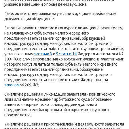
указано в извещении о проведении аукциона;
4) несоответствия заявки на участие в аукционе требованиям
документации об аукционе;
5) подачи заявки на участие в конкурсе или аукционе заявителем,
не являющимся субъектом малого и среднего
предпринимательства или организацией, образующей
инфраструктуру поддержки субъектов малого и среднего
предпринимательства, либо не соответствующим требованиям,
установленным
частями 3
и
5 статьи 14
Федерального закона №
209-ФЗ, в случае проведения конкурса или аукциона, участниками
которого могут являться только субъекты малого и среднего
предпринимательства или организации, образующие
инфраструктуру поддержки субъектов малого и среднего
предпринимательства, в соответствии с Федеральным
законом
№ 209-ФЗ;
6) наличие решения о ликвидации заявителя - юридического
лица или наличие решения арбитражного суда о признании
заявителя - юридического лица, индивидуального
предпринимателя банкротом и об открытии конкурсного
производства;
7) наличие решения о приостановлении деятельности заявителя