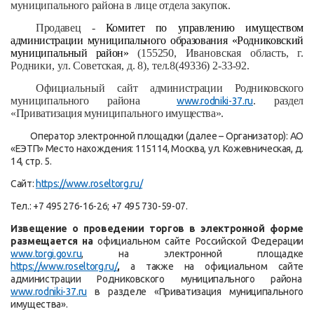
муниципального района в лице отдела закупок.
Продавец -
Комитет по управлению имуществом
администрации муниципального образования «Родниковский
муниципальный район»
(155250, Ивановская область, г.
Родники, ул. Советская, д. 8), тел.8(49336) 2-33-92.
Официальный сайт
администрации Родниковского
муниципального района
.
раздел
www.
rodniki
-37.ru
«Приватизация муниципального имущества».
Оператор
электронной площадки (далее – Организатор): АО
«ЕЭТП» Место нахождения: 115114, Москва, ул. Кожевническая, д.
14, стр. 5.
Сайт:
https://www.roseltorg.ru/
Тел.: +7 495 276-16-26; +7 495 730-59-07.
Извещение о проведении торгов в электронной форме
размещается на
официальном сайте Российской Федерации
www
.
torgi
.
gov
.
ru
, на электронной площадке
https://www.roseltorg.ru/
,
а также
на официальном сайте
администрации Родниковского муниципального района
www.
rodniki
-37.ru
в разделе «Приватизация муниципального
имущества».