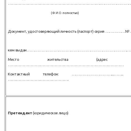
…………………………………………………………….…………………………
(Ф.И.О. полностью)
Документ, удостоверяющий личность (паспорт) серия ……………
кем выдан………………………………………………………………….………….… дат
Место жительства (адрес пост
……………………………………………………………………………
Контактный телефон: …………………………...…….. 
……………………………………….
Претендент
(юридическое лицо)