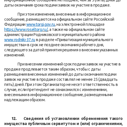
информационное сообщение не позднее, чем за 5 (пять) дней до
даты окончания срока подачи заявок на участие в продаже.
При этом изменения, внесенные в информационное
сообщение, размещаются на официальном сайте Российской
Федерации
www
.
torgi
.
gov
.
ru
, на электронной площадке
https
://
www
.
roseltorg
.
ru
/
,
а также
на официальном сайте
администрации Родниковского муниципального района
www
.
rodniki
-37.
ru
в разделе «Приватизация муниципального
имущества» в срок не позднее окончания рабочего дня,
следующего за датой принятия решения о внесении указанных
изменений.
При внесении изменений срок подачи заявок на участие в
продаже продлевается таким образом, чтобы с даты
размещения внесенных изменений до даты окончания подачи
заявок на участие в продаже составлял не менее 25 (двадцать
пять) дней. При этом Организатор не несет ответственность в
случае, если претендент не ознакомился с изменениями,
внесенными в информационное сообщение, размещенными
надлежащим образом.
12.
Сведения об установлении обременения такого
имущества публичным сервитутом и (или) ограничениями,