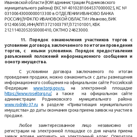
Ивановской области (КУИ администрации Родниковского
муниципального района): ЕКС № 40102810645370000025, КС №
03100643000000013300 в ОТДЕЛЕНИИ ИВАНОВО БАНКА
РОССИИ//УФК ПО ИВАНОВСКОЙ ОБЛАСТИ г.Иваново, БИК
012406500, ИНН/КПП 3721003797/372101001, КБК
21211402052050000410, ОКТМО 24623000.
11. Порядок ознакомления участников торгов с
условиями договора
,
заключаемого по итогам проведения
торгов, с иными условиями. Порядок предоставления
разъяснений положений информационного сообщения и
осмотр имущества.
С условиями договора заключаемого по итогам
проведения продажи, можно ознакомиться с даты размещения
информационного сообщения на официальном сайте Российской
Федерации
www
.
torgi
.
gov
.
ru
, на электронной площадке
https://www.roseltorg.ru/
, а также
на официальном сайте
администрации Родниковского муниципального района
www.
rodniki
-37.ru
в разделе «Приватизация муниципального
имущества» до даты окончания срока приема заявок на участие в
продаже.
Любое заинтересованное лицо независимо от
регистрации на электронной площадке со дня начала приема
заявок вправе направить на электронный адрес Оператора