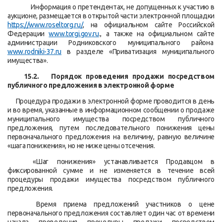
Информация о претендентах, не допущенных к участию в
аукционе, размещается в открытой части электронной площадки
https://www.roseltorg.ru/
, на официальном сайте Российской
Федерации
www
.
torgi
.
gov
.
ru
.,
а также
на официальном сайте
администрации Родниковского муниципального района
www.
rodniki
-37.ru
в разделе «Приватизация муниципального
имущества».
15.2. Порядок проведения продажи посредством
публичного предложения в электронной форме
Процедура продажи в электронной форме проводится в день
и во время, указанные в информационном сообщении о продаже
муниципального имущества посредством публичного
предложения, путем последовательного понижения цены
первоначального предложения на величину, равную величине
«шага понижения», но не ниже цены отсечения.
«Шаг понижения» устанавливается Продавцом в
фиксированной сумме и не изменяется в течение всей
процедуры продажи имущества посредством публичного
предложения.
Время приема предложений участников о цене
первоначального предложения составляет один час от времени