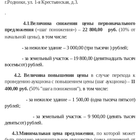
г.Родники, ул. 1-я Крестьянская, д.3.
.
4.1
.
Величина снижения цены первоначального
предложения
(«шаг понижения») –
22 800,00
руб.
(10% от
начальной цены),
в том числе:
- за нежилое здание – 3 000,00 (три тысячи ) рублей;
- за земельный участок – 19 800,00 (девятнадцать тысяч
восемьсот) рублей.
4.2. Величина повышения цены
в случае перехода к
проведению аукциона с повышением цены (шаг аукциона) –
11
400,00
руб
.
(50% "шага понижения"),
в том числе:
- за нежилое здание – 1 500,00 (одна тысяча пятьсот)
рублей;
- за земельный участок – 9 900,00 (девять тысяч
девятьсот) рублей.
4.3
.
Минимальная цена предложения
, по которой может
быть продано муниципальное имущество (цена отсечения) от