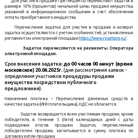
Для участия в продаже Претенденты перечисляют задаток в
размере 10% (процентов) начальной цены продажи имущества,
указанной в информационном сообщении в счет обеспечения
оплаты приобретаемого имущества.
Перечисление задатка для участия в продаже и возврат
задатка осуществляются с учетом особенностей, установленных
регламентом электронной площадки
https://www.roseltorg.ru/
.
Задаток перечисляется на реквизиты Оператора
электронной площадки.
Срок внесения задатка:
до 00 часов 00 минут (время
московское) 20.06.2025г.
(
дня рассмотрения заявок -
определения участников
процедуры продажи
имущества посредством публичного
предложения
)
.
Назначение платежа – Перечисление денежных средств в
качестве задатка (ИНН плательщика), НДС не облагается.
Задаток возвращается всем участникам продажи, кроме
победителя, в течение 5 (пяти) календарных дней с даты
подведения итогов продажи. Задаток, перечисленный
победителем продажи, засчитывается в сумму платежа по
договору купли-продажи.