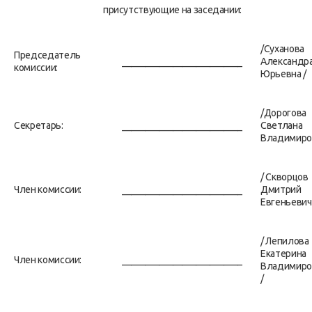
присутствующие на заседании:
/Суханова
Председатель
__________________________
Александр
комиссии:
Юрьевна /
/Дорогова
Секретарь:
__________________________
Светлана
Владимиро
/ Скворцов
Член комиссии:
__________________________
Дмитрий
Евгеньевич
/ Лепилова
Екатерина
Член комиссии:
__________________________
Владимиро
/