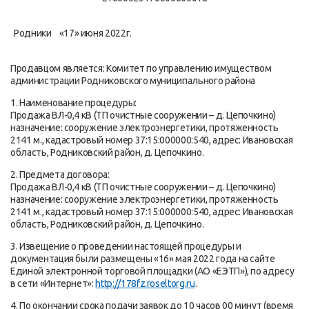
Родники
«17» июня 2022г.
Продавцом является: Комитет по управлению имуществом
администрации Родниковского муниципального района
1. Наименование процедуры:
Продажа ВЛ-0,4 кВ (ТП очистные сооружении – д. Цепочкино)
назначение: сооружение электроэнергетики, протяженность
2141 м., кадастровый номер 37:15:000000:540, адрес: Ивановская
область, Родниковский район, д. Цепочкино.
2. Предмета договора:
Продажа ВЛ-0,4 кВ (ТП очистные сооружении – д. Цепочкино)
назначение: сооружение электроэнергетики, протяженность
2141 м., кадастровый номер 37:15:000000:540, адрес: Ивановская
область, Родниковский район, д. Цепочкино.
3. Извещение о проведении настоящей процедуры и
документация были размещены «16» мая 2022 года на сайте
Единой электронной торговой площадки (АО «ЕЭТП»), по адресу
в сети «Интернет»:
http://178fz.roseltorg.ru
.
4. По окончании срока подачи заявок до 10 часов 00 минут (время