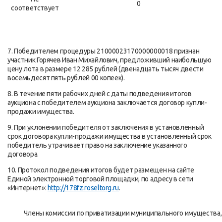
0
соответствует
7. Победителем процедуры 21000023170000000018 признан
участник Горячев Иван Михайлович, предложивший наибольшую
цену лота в размере 12 285 рублей (двенадцать тысяч двести
восемьдесят пять рублей 00 копеек).
8. В течение пяти рабочих дней с даты подведения итогов
аукциона с победителем аукциона заключается договор купли-
продажи имущества.
9. При уклонении победителя от заключения в установленный
срок договора купли-продажи имущества в установленный срок
победитель утрачивает право на заключение указанного
договора.
10. Протокол подведения итогов будет размещен на сайте
Единой электронной торговой площадки, по адресу в сети
«Интернет»:
http://178fz.roseltorg.ru
.
Члены комиссии по приватизации муниципального имущества,