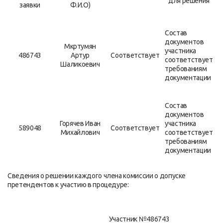
для решения
заявки
Ф.И.О)
Состав
документов
Мкртумян
участника
486743
Артур
Соответствует
соответствует
Шаликоевич
требованиям
документации
Состав
документов
Горячев Иван
участника
589048
Соответствует
Михайлович
соответствует
требованиям
документации
Сведения о решении каждого члена комиссии о допуске
претендентов к участию в процедуре:
Участник №486743