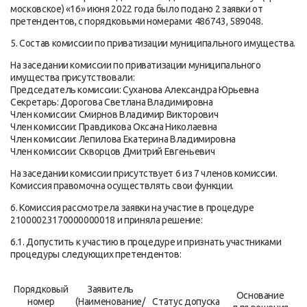
московское) «16» июня 2022 года было подано 2 заявки от
претендентов, с порядковыми номерами: 486743, 589048.
5. Состав комиссии по приватизации муниципального имущества.
На заседании комиссии по приватизации муниципального
имущества присутствовали:
Председатель комиссии: Суханова Александра Юрьевна
Секретарь: Дорогова Светлана Владимировна
Член комиссии: Смирнов Владимир Викторович
Член комиссии: Правдикова Оксана Николаевна
Член комиссии: Лепилова Екатерина Владимировна
Член комиссии: Скворцов Дмитрий Евгеньевич
На заседании комиссии присутствует 6 из 7 членов комиссии.
Комиссия правомочна осуществлять свои функции.
6. Комиссия рассмотрела заявки на участие в процедуре
21000023170000000018 и приняла решение:
6.1. Допустить к участию в процедуре и признать участниками
процедуры следующих претендентов:
Порядковый
Заявитель
Основание
номер
(Наименование/
Статус допуска