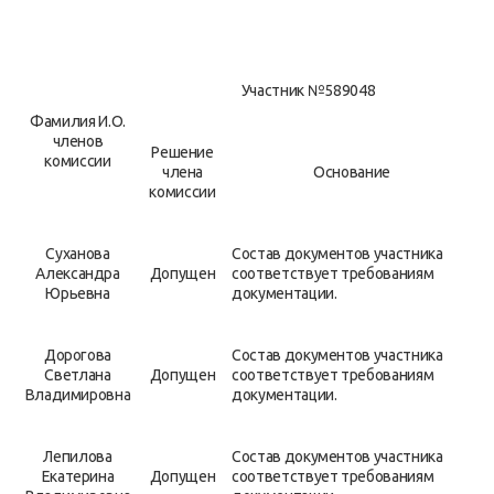
Участник №589048
Фамилия И.О.
членов
Решение
комиссии
члена
Основание
комиссии
Суханова
Состав документов участника
Александра
Допущен
соответствует требованиям
Юрьевна
документации.
Дорогова
Состав документов участника
Светлана
Допущен
соответствует требованиям
Владимировна
документации.
Лепилова
Состав документов участника
Екатерина
Допущен
соответствует требованиям