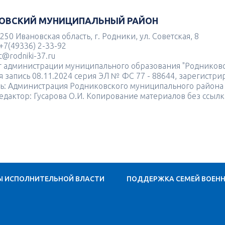
ОВСКИЙ МУНИЦИПАЛЬНЫЙ РАЙОН
250 Ивановская область, г. Родники, ул. Советская, 8
+7(49336) 2-33-92
st@rodniki-37.ru
т администрации муниципального образования "Родников
я запись 08.11.2024 серия ЭЛ № ФС 77 - 88644, зарегист
ь: Администрация Родниковского муниципального района
едактор: Гусарова О.И. Копирование материалов без ссылк
Ы ИСПОЛНИТЕЛЬНОЙ ВЛАСТИ
ПОДДЕРЖКА СЕМЕЙ ВОЕН