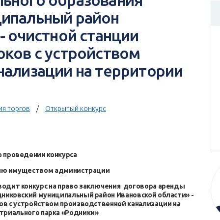
ьного образования
ипальный район
- очистной станции
оков с устройством
нализации на территории
ия торгов
Открытый конкурс
о
проведении конкурса
нию имуществом администрации
водит конкурс на право заключения договора аренды
никовский муниципальный район Ивановской области» -
ов с устройством производственной канализации на
триального парка «Родники»