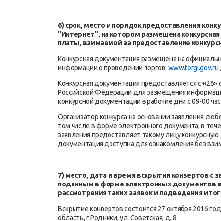
6) срок, место и порядок предоставления конк
"Интернет", на котором размещена конкурсная
платы, взимаемой за предоставление конкурсн
Конкурсная документация размещена на официаль
информации о проведении торгов:
www.torgi.gov.ru
Конкурсная документация предоставляется с
«
26» 
Российской Федерации для размещения информаци
конкурсной документации в рабочие дни с 09-00 часо
Организатор конкурса на основании заявления любо
том числе в форме электронного документа, в теч
заявления предоставляет такому лицу конкурсную 
документация доступна для ознакомления без взи
7) место, дата и время вскрытия конвертов с з
поданным в форме электронных документов зая
рассмотрения таких заявок и подведения итог
Вскрытие конвертов состоится 27 октября 2016 года
область, г.Родники, ул. Советская, д. 8