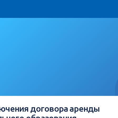
лючения договора аренды