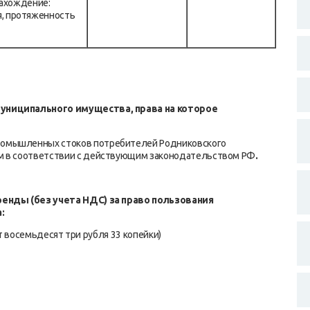
нахождение:
ая, протяженность
муниципального имущества, права на которое
промышленных стоков потребителей Родниковского
ым в соответствии с действующим законодательством РФ
.
ренды (без учета НДС) за право пользования
а
:
 восемьдесят три рубля 33 копейки)