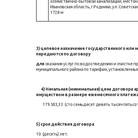
хозяйственно-бытовой канализации, место
Ивановская область, г.Родники, ул. Советск
1728 м
3) целевое назначение государственного или 
передаются по договору
для
оказания услуг по водоотведению и очистке 
муниципального района по тарифам, установленн
4)
Начальная (минимальная) цена договора а
имуществом
в размере ежемесячного платеж
179 583,33 (сто семьдесят девять тысяч пятьсот
5) срок действия договора
10 (десять) лет.