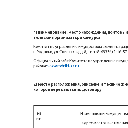
1) наименование, место нахождения, почтовый
телефона организатора конкурса
Комитет по управлению имуществом администрации
г. Родники, ул. Советская, д. 8, тел. (8-49336) 2-16-57.
Официальный сайт Комитета по управлению имуще
района:
www.rodniki-37.ru
.
2) место расположения, описание и техническ
которое передаются по договору
№
Наименование имущества
п.п.
адрес место нахождения