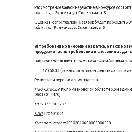
Рассмотрение заявок на участие в конкурсе состоит
область, г. Родники, ул. Советская, д. 8
Оценка и сопоставление заявок будет проходить 01 
область, г.Родники, ул. Советская, д. 8
8) требование о внесении задатка, а также ра
предусмотрено требование о внесении задатк
Задаток составляет 10 % от начальной (минимальн
17 958,33 (семнадцать тысяч девятьсот пятьдеся
Реквизиты перечисления задатка:
Получатель:
УФК по Ивановской области (КУИ админ
05333014470)
ИНН
3721003797
КПП
372101001
Счет получателя:
40302810000003000038