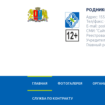
РОДНИК
Адрес: 155
Тел/факс: 
E-mail: po
СМИ: "Сай
Реестрова
Учредител
Главный р
ГЛАВНАЯ
ФОТОГАЛЕРЕЯ
ОРГАН
CЛУЖБА ПО КОНТРАКТУ