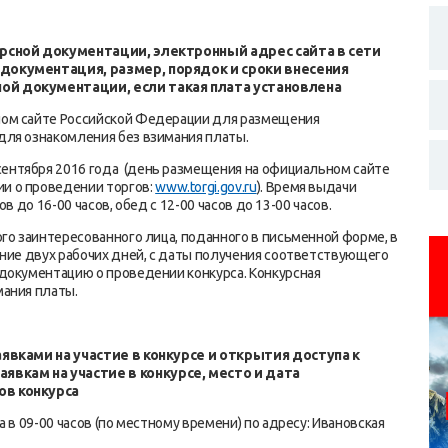
урсной документации, электронный адрес сайта в сети
 документация, размер, порядок и сроки внесения
ой документации, если такая плата установлена
ном сайте Российской Федерации для размещения
для ознакомления без взимания платы.
сентября 2016 года (день размещения на официальном сайте
и о проведении торгов:
www.torgi.gov.ru
). Время выдачи
в до 16-00 часов, обед с 12-00 часов до 13-00 часов.
го заинтересованного лица, поданного в письменной форме, в
ение двух рабочих дней, с даты получения соответствующего
документацию о проведении конкурса. Конкурсная
мания платы.
аявками на участие в конкурсе и открытия доступа к
вкам на участие в конкурсе, место и дата
ов конкурса
 в 09-00 часов (по местному времени) по адресу: Ивановская