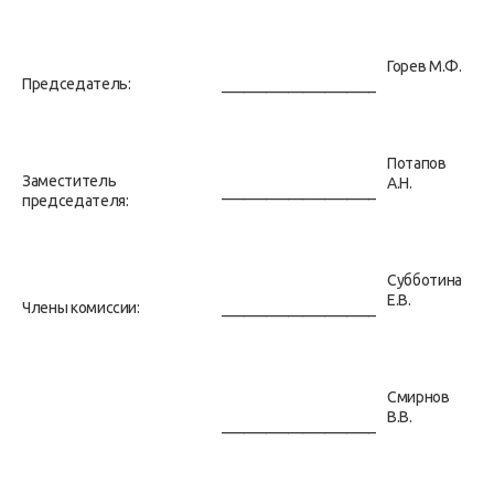
Горев М.Ф.
Председатель:
_____________________
Потапов
Заместитель
А.Н.
_____________________
председателя:
Субботина
Е.В.
Члены комиссии:
_____________________
Смирнов
В.В.
_____________________