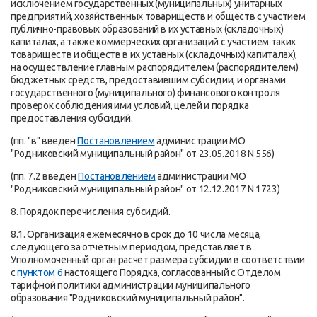
исключением государственных (муниципальных) унитарных
предприятий, хозяйственных товариществ и обществ с участием
публично-правовых образований в их уставных (складочных)
капиталах, а также коммерческих организаций с участием таких
товариществ и обществ в их уставных (складочных) капиталах),
на осуществление главным распорядителем (распорядителем)
бюджетных средств, предоставившим субсидии, и органами
государственного (муниципального) финансового контроля
проверок соблюдения ими условий, целей и порядка
предоставления субсидий.
(пп. "в" введен
Постановлением
администрации МО
"Родниковский муниципальный район" от 23.05.2018 N 556)
(пп. 7.2 введен
Постановлением
администрации МО
"Родниковский муниципальный район" от 12.12.2017 N 1723)
8. Порядок перечисления субсидий.
8.1. Организация ежемесячно в срок до 10 числа месяца,
следующего за отчетным периодом, представляет в
Уполномоченный орган расчет размера субсидии в соответствии
с
пунктом 6
настоящего Порядка, согласованный с Отделом
тарифной политики администрации муниципального
образования "Родниковский муниципальный район".