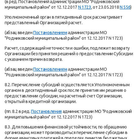
(в ред. Постановлений администрации МО "Родниковский
муниципальный район" от 12.12.2017
N 1723
, от 23.05.2018
N 556
)
Уполномоченный орган в пятидневный срок рассматривает
представленный Организацией расчет.
(абзац введен
Постановлением
администрации МО
"Родниковский муниципальный район" от 12.12.2017 N 1723)
Расчет, содержащий неточности и ошибки, подлежит возврату
Организации без принятия решений о предоставлении Субсидии
с указанием причин возврата.
(абзац введен
Постановлением
администрации МО
"Родниковский муниципальный район" от 12.12.2017 N 1723)
8.2. Перечисление субсидий осуществляется Уполномоченным
органом в десятидневный срок после принятия им решения о
предоставлении субсидии, на расчетный счет Организации,
открытый в кредитной организации.
(пп. 8.2 в ред.
Постановления
администрации МО "Родниковский
муниципальный район" от 12.12.2017 N 1723)
8.3. Для повышения финансовой устойчивости, по обращению
организации, может производиться перечисление субсидии в
форме авансовых платежей в пределах лимитов бюджетных