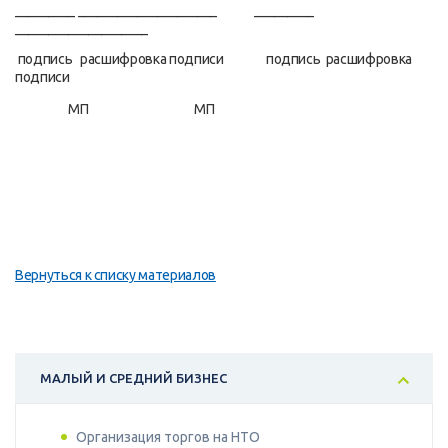
_________ _____________________ _________
____________________
подпись расшифровка подписи подпись расшифровка
подписи
МП МП
Вернуться к списку материалов
МАЛЫЙ И СРЕДНИЙ БИЗНЕС
Организация торгов на НТО