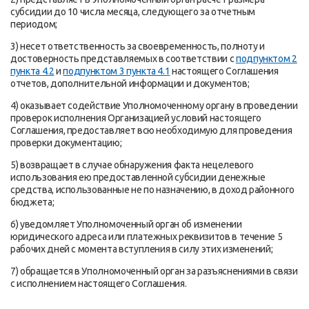
субсидии до 10 числа месяца, следующего за отчетным
периодом;
3) несет ответственность за своевременность, полноту и
достоверность представляемых в соответствии с
подпунктом 2
пункта 4.2
и
подпунктом 3 пункта 4.1
настоящего Соглашения
отчетов, дополнительной информации и документов;
4) оказывает содействие Уполномоченному органу в проведении
проверок исполнения Организацией условий настоящего
Соглашения, предоставляет всю необходимую для проведения
проверки документацию;
5) возвращает в случае обнаружения факта нецелевого
использования ею предоставленной субсидии денежные
средства, использованные не по назначению, в доход районного
бюджета;
6) уведомляет Уполномоченный орган об изменении
юридического адреса или платежных реквизитов в течение 5
рабочих дней с момента вступления в силу этих изменений;
7) обращается в Уполномоченный орган за разъяснениями в связи
с исполнением настоящего Соглашения.