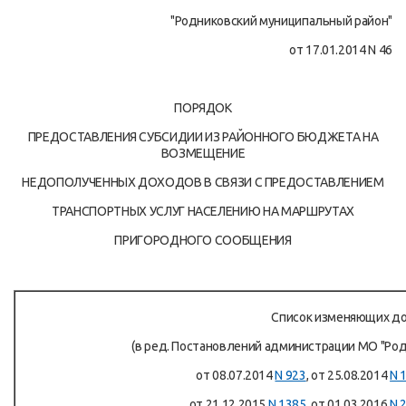
"Родниковский муниципальный район"
от 17.01.2014 N 46
ПОРЯДОК
ПРЕДОСТАВЛЕНИЯ СУБСИДИИ ИЗ РАЙОННОГО БЮДЖЕТА НА
ВОЗМЕЩЕНИЕ
НЕДОПОЛУЧЕННЫХ ДОХОДОВ В СВЯЗИ С ПРЕДОСТАВЛЕНИЕМ
ТРАНСПОРТНЫХ УСЛУГ НАСЕЛЕНИЮ НА МАРШРУТАХ
ПРИГОРОДНОГО СООБЩЕНИЯ
Список изменяющих д
(в ред. Постановлений администрации МО "Ро
от 08.07.2014
N 923
, от 25.08.2014
N 
от 21.12.2015
N 1385
, от 01.03.2016
N 