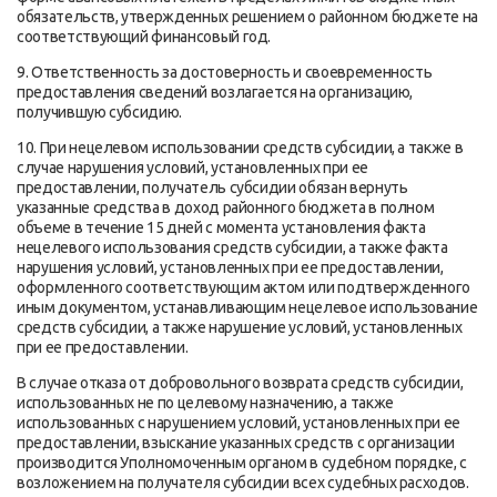
обязательств, утвержденных решением о районном бюджете на
соответствующий финансовый год.
9. Ответственность за достоверность и своевременность
предоставления сведений возлагается на организацию,
получившую субсидию.
10. При нецелевом использовании средств субсидии, а также в
случае нарушения условий, установленных при ее
предоставлении, получатель субсидии обязан вернуть
указанные средства в доход районного бюджета в полном
объеме в течение 15 дней с момента установления факта
нецелевого использования средств субсидии, а также факта
нарушения условий, установленных при ее предоставлении,
оформленного соответствующим актом или подтвержденного
иным документом, устанавливающим нецелевое использование
средств субсидии, а также нарушение условий, установленных
при ее предоставлении.
В случае отказа от добровольного возврата средств субсидии,
использованных не по целевому назначению, а также
использованных с нарушением условий, установленных при ее
предоставлении, взыскание указанных средств с организации
производится Уполномоченным органом в судебном порядке, с
возложением на получателя субсидии всех судебных расходов.