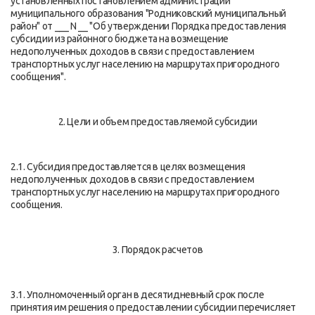
установленных постановлением администрации
муниципального образования "Родниковский муниципальный
район" от ___ N __ "Об утверждении Порядка предоставления
субсидии из районного бюджета на возмещение
недополученных доходов в связи с предоставлением
транспортных услуг населению на маршрутах пригородного
сообщения".
2. Цели и объем предоставляемой субсидии
2.1. Субсидия предоставляется в целях возмещения
недополученных доходов в связи с предоставлением
транспортных услуг населению на маршрутах пригородного
сообщения.
3. Порядок расчетов
3.1. Уполномоченный орган в десятидневный срок после
принятия им решения о предоставлении субсидии перечисляет