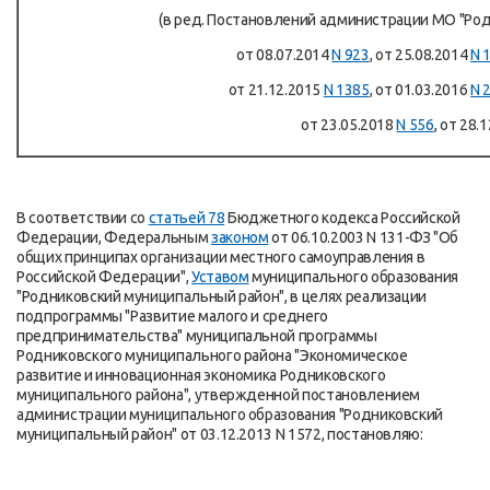
(в ред. Постановлений администрации МО "Ро
от 08.07.2014
N 923
, от 25.08.2014
N 
от 21.12.2015
N 1385
, от 01.03.2016
N 
от 23.05.2018
N 556
, от 28.
В соответствии со
статьей 78
Бюджетного кодекса Российской
Федерации, Федеральным
законом
от 06.10.2003 N 131-ФЗ "Об
общих принципах организации местного самоуправления в
Российской Федерации",
Уставом
муниципального образования
"Родниковский муниципальный район", в целях реализации
подпрограммы "Развитие малого и среднего
предпринимательства" муниципальной программы
Родниковского муниципального района "Экономическое
развитие и инновационная экономика Родниковского
муниципального района", утвержденной постановлением
администрации муниципального образования "Родниковский
муниципальный район" от 03.12.2013 N 1572, постановляю: