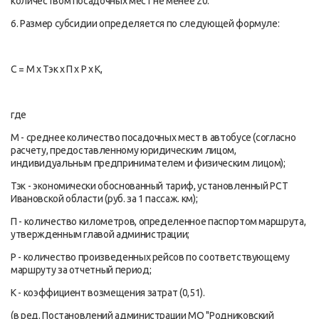
количеством посадочных мест не менее 20.
6. Размер субсидии определяется по следующей формуле:
С = М x Тэк x П x Р x К,
где
М - среднее количество посадочных мест в автобусе (согласно
расчету, предоставленному юридическим лицом,
индивидуальным предпринимателем и физическим лицом);
Тэк - экономически обоснованный тариф, установленный РСТ
Ивановской области (руб. за 1 пассаж. км);
П - количество километров, определенное паспортом маршрута,
утвержденным главой администрации;
Р - количество произведенных рейсов по соответствующему
маршруту за отчетный период;
К - коэффициент возмещения затрат (0,51).
(в ред. Постановлений администрации МО "Родниковский