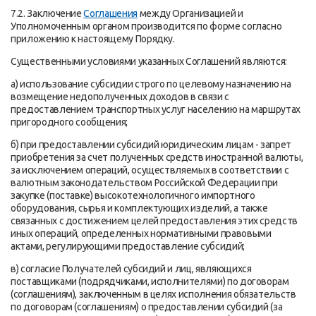
7.2. Заключение
Соглашения
между Организацией и
Уполномоченным органом производится по форме согласно
приложению к настоящему Порядку.
Существенными условиями указанных Соглашений являются:
а) использование субсидии строго по целевому назначению на
возмещение недополученных доходов в связи с
предоставлением транспортных услуг населению на маршрутах
пригородного сообщения;
б) при предоставлении субсидий юридическим лицам - запрет
приобретения за счет полученных средств иностранной валюты,
за исключением операций, осуществляемых в соответствии с
валютным законодательством Российской Федерации при
закупке (поставке) высокотехнологичного импортного
оборудования, сырья и комплектующих изделий, а также
связанных с достижением целей предоставления этих средств
иных операций, определенных нормативными правовыми
актами, регулирующими предоставление субсидий;
в) согласие Получателей субсидий и лиц, являющихся
поставщиками (подрядчиками, исполнителями) по договорам
(соглашениям), заключенным в целях исполнения обязательств
по договорам (соглашениям) о предоставлении субсидий (за