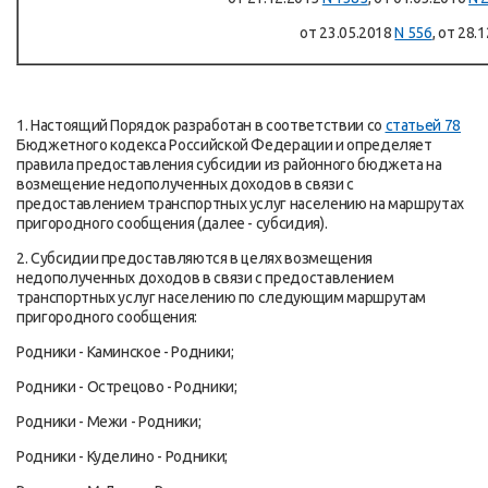
от 23.05.2018
N 556
, от 28.
1. Настоящий Порядок разработан в соответствии со
статьей 78
Бюджетного кодекса Российской Федерации и определяет
правила предоставления субсидии из районного бюджета на
возмещение недополученных доходов в связи с
предоставлением транспортных услуг населению на маршрутах
пригородного сообщения (далее - субсидия).
2. Субсидии предоставляются в целях возмещения
недополученных доходов в связи с предоставлением
транспортных услуг населению по следующим маршрутам
пригородного сообщения:
Родники - Каминское - Родники;
Родники - Острецово - Родники;
Родники - Межи - Родники;
Родники - Куделино - Родники;