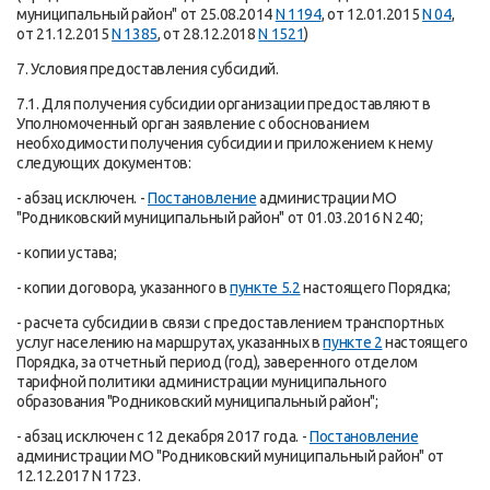
муниципальный район" от 25.08.2014
N 1194
, от 12.01.2015
N 04
,
от 21.12.2015
N 1385
, от 28.12.2018
N 1521
)
7. Условия предоставления субсидий.
7.1. Для получения субсидии организации предоставляют в
Уполномоченный орган заявление с обоснованием
необходимости получения субсидии и приложением к нему
следующих документов:
- абзац исключен. -
Постановление
администрации МО
"Родниковский муниципальный район" от 01.03.2016 N 240;
- копии устава;
- копии договора, указанного в
пункте 5.2
настоящего Порядка;
- расчета субсидии в связи с предоставлением транспортных
услуг населению на маршрутах, указанных в
пункте 2
настоящего
Порядка, за отчетный период (год), заверенного отделом
тарифной политики администрации муниципального
образования "Родниковский муниципальный район";
- абзац исключен с 12 декабря 2017 года. -
Постановление
администрации МО "Родниковский муниципальный район" от
12.12.2017 N 1723.