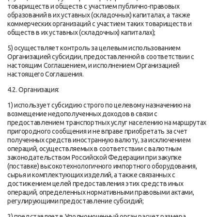
товариществ и обществ с участием публично-правовых
образований в их уставных (складочных) капиталах, а также
коммерческих организаций с участием таких товариществ и
обществ в их уставных (складочных) капиталах);
5) осуществляет контроль за целевым использованием
Организацией субсидии, предоставленной в соответствии с
настоящим Соглашением, и исполнением Организацией
настоящего Соглашения.
4.2. Организация:
1) использует субсидию строго по целевому назначению на
возмещение недополученных доходов в связи с
предоставлением транспортных услуг населению на маршрутах
пригородного сообщения и не вправе приобретать за счет
полученных средств иностранную валюту, за исключением
операций, осуществляемых в соответствии с валютным
законодательством Российской Федерации при закупке
(поставке) высокотехнологичного импортного оборудования,
сырья и комплектующих изделий, а также связанных с
достижением целей предоставления этих средств иных
операций, определенных нормативными правовыми актами,
регулирующими предоставление субсидий;
2) представляет в Уполномоченный орган расчет размера