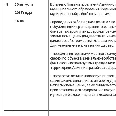
4
30 августа
Встреча с Главами поселений Админис
муниципального образования "Роднико
2017 года
муниципальный район" по вопросам:
14-00
- проведения работы с населением с ц
побуждения их к регистрации в органа
фактов постройки и надстройки (рекон
жилых помещений (имущества) и изме
кадастровой стоимости, площади жи
для увеличение налога на имущество,
- проведения органами местного само
сверки по объектам земельной собств
фактически используемых гражданами 
территориях Администраций без оформ
- предоставления в налоговую инспек
сдаче физическими лицами в аренду (н
нежилых помещений, земельных участ
привлечения к декларированию получ
и уплате в бюджет налога на доходы ф