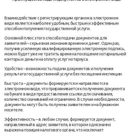
Взаимодействие с регистрирующим органом в электронном
виде является наиболее удобным, быстрым и эффективным
способом получения государственной услуги.
Основной плюс этого способа подачи документов для
заявителей – серьезная экономия времени и денег. Один раз,
получив усиленную квалифицированную электронную подпись,
можно будет уже не тратить время на посещение нотариальной
конторы и деньги на оплату услуг нотариуса.
Удобство – возможность подачи документов и получения
результата государственной услуги без посещения инспекции.
Быстрота – документы формируются и направляются в
электронном виде, что приравнивается к получению документа
на бумаге в виде предоставления ссылки для скачивания,
количество скачиваний не ограничено. В случае необходимости,
документы могут быть получены заявителем и на бумажном
носителе.
Эффективность – в любом случае, формируется документ,
направляемый в адрес заявителя, в котором однозначно
выражена позиция налогового органа, что исключает