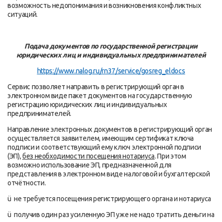
возможность недопонимания и возникновения конфликтных
ситуаций.
Подача документов по государственной регистрации
юридических лиц и индивидуальных предпринимателей
https://www.nalog.ru/rn37/service/gosreg_eldocs
Сервис позволяет направить в регистрирующий орган в
электронном виде пакет документов на государственную
регистрацию юридических лиц и индивидуальных
предпринимателей.
Направление электронных документов в регистрирующий орган
осуществляется заявителем, имеющим сертификат ключа
подписи и соответствующий ему ключ электронной подписи
(ЭП),
без необходимости посещения нотариуса
. При этом
возможно использование ЭП, предназначенной для
представления в электронном виде налоговой и бухгалтерской
отчётности.
ü не требуется посещения регистрирующего органа и нотариуса
ü получив один раз усиленную ЭП уже не надо тратить деньги на