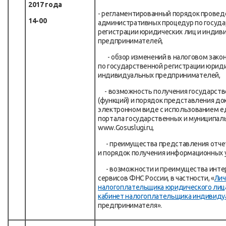
2017 года
- регламентированный порядок провед
14-00
административных процедур по госуд
регистрации юридических лиц и индив
предпринимателей,
- обзор изменений в налоговом зако
по государственной регистрации юриди
индивидуальных предпринимателей,
- возможность получения государств
(функций) и порядок представления до
электронном виде с использованием е
портала государственных и муниципал
www.Gosuslugi.ru,
- преимущества представления отчет
и порядок получения информационных у
- возможности и преимущества интер
сервисов ФНС России, в частности, «
Лич
налогоплательщика юридического лиц
кабинет налогоплательщика индивиду
предпринимателя».