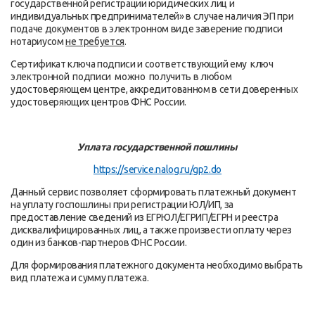
государственной регистрации юридических лиц и
индивидуальных предпринимателей» в случае наличия ЭП при
подаче документов в электронном виде заверение подписи
нотариусом
не требуется
.
Сертификат ключа подписи и соответствующий ему ключ
электронной подписи можно получить в любом
удостоверяющем центре, аккредитованном в сети доверенных
удостоверяющих центров ФНС России.
Уплата государственной пошлины
https://
service.nalog.ru/gp2.do
Данный сервис позволяет сформировать платежный документ
на уплату госпошлины при регистрации ЮЛ/ИП, за
предоставление сведений из ЕГРЮЛ/ЕГРИП/ЕГРН и реестра
дисквалифицированных лиц, а также произвести оплату через
один из банков-партнеров ФНС России.
Для формирования платежного документа необходимо выбрать
вид платежа и сумму платежа.