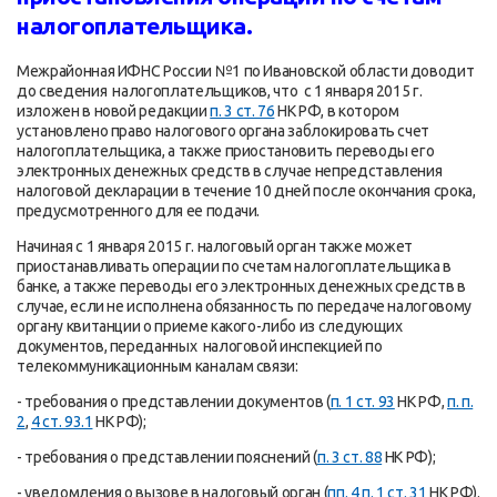
налогоплательщика.
Межрайонная ИФНС России №1 по Ивановской области доводит
до сведения налогоплательщиков, что с 1 января 2015 г.
изложен в новой редакции
п. 3 ст. 76
НК РФ, в котором
установлено право налогового органа заблокировать счет
налогоплательщика, а также приостановить переводы его
электронных денежных средств в случае непредставления
налоговой декларации в течение 10 дней после окончания срока,
предусмотренного для ее подачи.
Начиная с 1 января 2015 г. налоговый орган также может
приостанавливать операции по счетам налогоплательщика в
банке, а также переводы его электронных денежных средств в
случае, если не исполнена обязанность по передаче налоговому
органу квитанции о приеме какого-либо из следующих
документов, переданных налоговой инспекцией по
телекоммуникационным каналам связи:
- требования о представлении документов (
п. 1 ст. 93
НК РФ,
п. п.
2
,
4 ст. 93.1
НК РФ);
- требования о представлении пояснений (
п. 3 ст. 88
НК РФ);
- уведомления о вызове в налоговый орган (
пп. 4 п. 1 ст. 31
НК РФ).