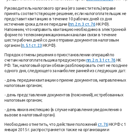
Руководитель налогового органа (его заместитель) вправе
принять соответствующее решение, если налогоплательщик не
представит квитанцию в течение 10 рабочих дней со дня
истечения срока для ее передачи (
пп. 2 п. 3 ст. 76
НК РФ).
Напомним, что направить квитанцию необходимо в электронной
форме по телекоммуникационным каналам связи в течение
шести рабочих дней со дня отправки документов налоговым
органом (
п. 5.1 ст. 23
НК РФ).
Порядок отмены решения о приостановлении операций по
счетам налогоплательщика предусмотрен
пп. 2 п. 3.1 ст. 76
НК
РФ. Так, налоговый орган обязан разблокировать счет не позднее
одного дня, следующего за наиболее ранней из следующих дат:
- день передачи квитанции о приеме документов, направленных
налоговым органом;
- день представления документов (пояснений), истребованных
налоговым органом;
- день явки в инспекцию (в случае направления уведомления о
вызове в налоговый орган).
Необходимо отметить, что действие положений
ст. 76
НК РФ с 1
января 2015 г. распространяется также на организации и