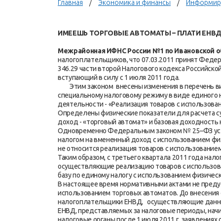
Главная
Экономика и финансы
Информир
ИМЕЕШЬ ТОРГОВЫЕ АВТОМАТЫ – ПЛАТИ ЕНВ
Межрайонная ИФНС России №1 по Ивановской 
налогоплательщиков, что 07.03.2011 принят Феде
346.29 части второй Налогового кодекса Российск
вступающий в силу с 1 июля 2011 года.
Этим законом внесены изменения в перечень вид
специальному налоговому режиму в виде единого 
деятельности - «Реализация товаров с использова
Определены физические показатели для расчета с
доход - «торговый автомат» и базовая доходность 
Одновременно Федеральным законом № 25–ФЗ уста
налогом на вмененный доход с использованием физ
не относится реализация товаров с использование
Таким образом, с третьего квартала 2011 года на
осуществляющие реализацию товаров с использов
базу по единому налогу с использованием физическ
В настоящее время нормативными актами не преду
использованием торговых автоматов. До внесения
налогоплательщики ЕНВД, осуществляющие данный
ЕНВД, представляемых за налоговые периоды, начин
налоговые органы после 1 июля 2011 г. заявлениях 