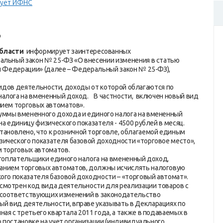
ует ИФНС
Д
области
информирует заинтересованных
ральный закон № 25-ФЗ «О внесении изменения в статью
ой Федерации» (далее – Федеральный закон № 25-ФЗ),
ов деятельности, доходы от которой облагаются по
налога на вмененный доход. В частности, включен новый вид
нием торговых автоматов».
уммы вмененного дохода и единого налога на вмененный
на единицу физического показателя - 4500 рублей в месяц.
новлено, что к розничной торговле, облагаемой единым
ического показателя базовой доходности «торговое место»,
м торговых автоматов.
логоплательщики единого налога на вмененный доход,
анием торговых автоматов, должны исчислять налоговую
ого показателя базовой доходности – «торговый автомат».
смотрен код вида деятельности для реализации товаров с
 соответствующих изменений в законодательство
 вид деятельности, вправе указывать в Декларациях по
ая с третьего квартала 2011 года, а также в подаваемых в
о постановке на учет организации (индивидуального