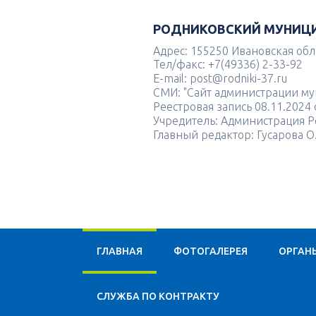
РОДНИКОВСКИЙ МУНИЦ
Адрес: 155250 Ивановская облас
Тел/факс: +7(49336) 2-33-92
E-mail: post@rodniki-37.ru
СМИ: "Сайт администрации м
Реестровая запись 08.11.202
Учредитель: Администрация Р
Главный редактор: Гусарова О
ГЛАВНАЯ
ФОТОГАЛЕРЕЯ
ОРГАН
CЛУЖБА ПО КОНТРАКТУ