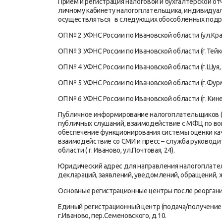
Прием и регистрация налоговой и бухгалтерской от
личному кабинету налогоплательщика, индивиду
осуществляться в следующих обособленных подра
ОП № 2 УФНС России по Ивановской области (ул.Крас
ОП № 3 УФНС России по Ивановской области (г.Тейко
ОП № 4 УФНС России по Ивановской области (г.Шуя, ул
ОП № 5 УФНС России по Ивановской области (г.Фурма
ОП № 6 УФНС России по Ивановской области (г. Кинеш
Публичное информирование налогоплательщиков (п
публичных слушаний, взаимодействие с МФЦ по во
обеспечение функционирования системы оценки кач
взаимодействие со СМИ и пресс – служба руководи
области ( г. Иваново, ул.Почтовая, 24).
Юридический адрес для направления налогоплате
деклараций, заявлений, уведомлений, обращений, жал
Основные регистрационные центры после реоргани
Единый регистрационный центр (подача/получение 
г.Иваново, пер.Семеновского, д.10.