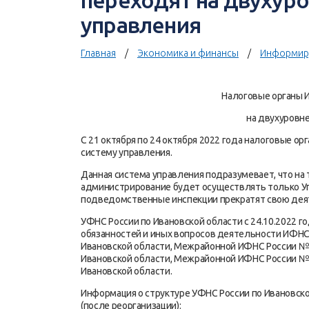
переходят на двухур
управления
Главная
Экономика и финансы
Информир
Налоговые органы 
на двухуровн
С 21 октября по 24 октября 2022 года налоговые о
систему управления.
Данная система управления подразумевает, что на
администрирование будет осуществлять только Уп
подведомственные инспекции прекратят свою дея
УФНС России по Ивановской области с 24.10.2022 г
обязанностей и иных вопросов деятельности ИФНС
Ивановской области, Межрайонной ИФНС России №
Ивановской области, Межрайонной ИФНС России №
Ивановской области.
Информация о структуре УФНС России по Ивановско
(после реорганизации):