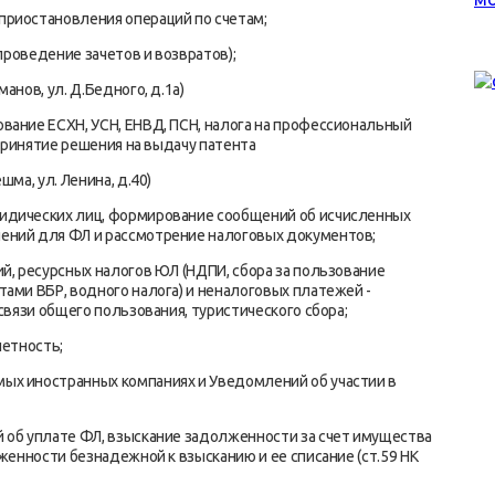
приостановления операций по счетам;
(проведение зачетов и возвратов);
анов, ул. Д.Бедного, д.1а)
вание ЕСХН, УСН, ЕНВД, ПСН, налога на профессиональный
 принятие решения на выдачу патента
ма, ул. Ленина, д.40)
идических лиц, формирование сообщений об исчисленных
ений для ФЛ и рассмотрение налоговых документов;
й, ресурсных налогов ЮЛ (НДПИ, сбора за пользование
ами ВБР, водного налога) и неналоговых платежей -
связи общего пользования, туристического сбора;
четность;
ых иностранных компаниях и Уведомлений об участии в
 об уплате ФЛ, взыскание задолженности за счет имущества
женности безнадежной к взысканию и ее списание (ст.59 НК