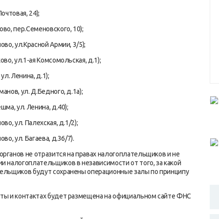
очтовая, 24);
во, пер.Семеновского, 10);
во, ул.Красной Армии, 3/5);
во, ул.1-ая Комсомольская, д.1);
л. Ленина, д.1);
нов, ул. Д.Бедного, д.1а);
ма, ул. Ленина, д.40);
о, ул. Палехская, д.1/2);
о, ул. Багаева, д.36/7).
органов не отразится на правах налогоплательщиков и не
и налогоплательщиков в независимости от того, за какой
тельщиков будут сохранены операционные залы по принципу
оты и контактах будет размещена на официальном сайте ФНС