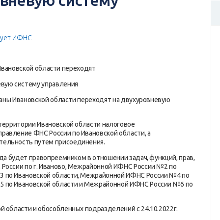
овневую систему
ует ИФНС
Ивановской области переходят
евую систему управления
рганы Ивановской области переходят на двухуровневую
 территории Ивановской области налоговое
равление ФНС России по Ивановской области, а
тельность путем присоединения.
ода будет правопреемником в отношении задач, функций, прав,
 России по г. Иваново, Межрайонной ИФНС России №2 по
3 по Ивановской области, Межрайонной ИФНС России №4 по
5 по Ивановской области и Межрайонной ИФНС России №6 по
й области и обособленных подразделений с 24.10.2022г.