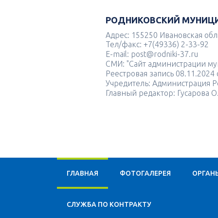
РОДНИКОВСКИЙ МУНИЦ
Адрес: 155250 Ивановская облас
Тел/факс: +7(49336) 2-33-92
E-mail: post@rodniki-37.ru
СМИ: "Сайт администрации м
Реестровая запись 08.11.202
Учредитель: Администрация Р
Главный редактор: Гусарова О
ГЛАВНАЯ
ФОТОГАЛЕРЕЯ
ОРГАН
CЛУЖБА ПО КОНТРАКТУ