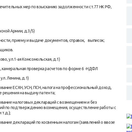
ечительных мер по взысканию задолженности ст.77 НК РФ,
асной Армии, д.3/5)
тности, приему и выдаче документов, справок, выписок;
ьщиков.
во, ул.1-ая Комсомольская, д.1)
, камеральная проверка расчетов по форме 6 -НДФЛ
ул. Ленина, д.1)
вание ЕСХН, УСН, ПСН, налога на профессиональный доход,
ие решения на выдачу патента;
ование налоговых деклараций с возмещением и без
сий по подтверждению возмещения, осуществление работы с
т.д.);
вание деклараций по косвенным налогам (заявлений о ввозе