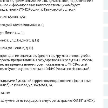
четности, прием заявлений и выдача справок, подключение к
альное информирование налогоплательщиков будет
зделениях УФНС России по Ивановской области:
ной Армии, 3/5);
во, ул.1 Комсомольская д.1);
. Ленина, д. 1);
нов, ул.Д.Бедного, д.1а);
ма, ул. Ленина, д.40).
роведение семинаров, брифингов, круглых столов, учебы,
просам предоставления государственных услуг ФНС России,
ества предоставления услуг, оказываемых ФНС России),
теля будет осуществляться в УФНС России по Ивановской
льщиками бумажной корреспонденции по почте (налоговых
об) - г. Иваново, ул.Почтовая, 24.
зации:
документов на государственную регистрацию ЮЛ, ИП и КФХ):