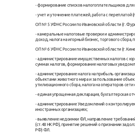
- формирование списков налогоплательщиков для 
- учет и уточнение платежей, работа с переплатой 
ОП № 5 УФНС России по Ивановской области (г. Фурм
- камеральные налоговые проверки и администриро
доход, налога на игорный бизнес, торгового сбора,
ОП № 6 УФНС России по Ивановской области (г. Кинеш
- администрирование имущественных налогов с юр
суммах налогов, формирование налоговых уведомл
- администрирование налога на прибыль организаци
объектами животного мира и за пользование объект
утилизационного сбора, налога на операторов сети 
- единая упрощенная декларация, бухгалтерская от
- администрирование Уведомлений о контролируем
иностранных организациях;
- выявление недоимки ФЛ, направление требований
(ст.48 НК РФ), принятие решений о признании задол
РФ) ФЛ.