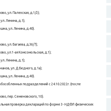
о, ул. Палехская, д.1/2);
л. Ленина, д.1);
ма, ул. Ленина, д.40).
о, ул. Багаева, д.36/7);
во, ул.1-ая Комсомольская, д.1);
л. Ленина, д.1);
нов, ул. Д.Бедного, д.1а);
ма, ул. Ленина, д.40).
бособленных подразделений с 24.10.2022г. (после
во, пер. Семеновского, 10).
альная проверка деклараций по форме 3- НДФЛ физических