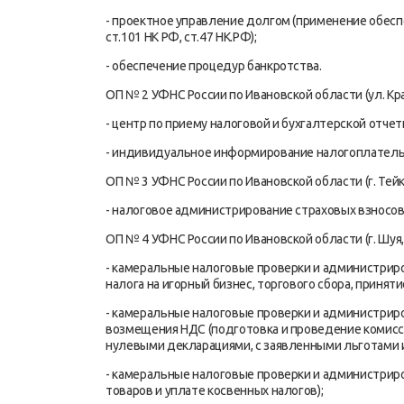
- проектное управление долгом (применение обесп
ст.101 НК РФ, ст.47 НК.РФ);
- обеспечение процедур банкротства.
ОП № 2 УФНС России по Ивановской области (ул. Кр
- центр по приему налоговой и бухгалтерской отче
- индивидуальное информирование налогоплател
ОП № 3 УФНС России по Ивановской области (г. Тейко
- налоговое администрирование страховых взносов
ОП № 4 УФНС России по Ивановской области (г. Шуя, 
- камеральные налоговые проверки и администриро
налога на игорный бизнес, торгового сбора, принят
- камеральные налоговые проверки и администрир
возмещения НДС (подготовка и проведение комис
нулевыми декларациями, с заявленными льготами и 
- камеральные налоговые проверки и администриро
товаров и уплате косвенных налогов);