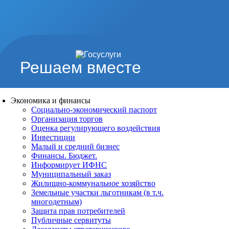
Решаем вместе
Экономика и финансы
Социально-экономический паспорт
Организация торгов
Оценка регулирующего воздействия
Инвестиции
Малый и средний бизнес
Финансы. Бюджет.
Информирует ИФНС
Муниципальный заказ
Жилищно-коммунальное хозяйство
Земельные участки льготникам (в т.ч.
многодетным)
Защита прав потребителей
Публичные сервитуты