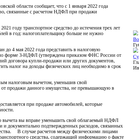
й области сообщает, что с 1 января 2022 года
тво, связанные с расчетом НДФЛ при продажи
 2021 году транспортное средство до истечения трех лет
блей в год: налогоплательщику больше не нужно
Во
Гу
 до 4 мая 2022 года представить в налоговую
по форме 3-НДФЛ (утверждена приказом ФНС России от
Су
пий договора купли-продажи или других документов,
Гл
ить налог на доходы физических лиц необходимо в срок
Ив
 налоговым вычетом, уменьшив свой
ю от продажи данного имущества, не превышающую в
авляется при продаже автомобилей, которые
ности.
вычета вы вправе уменьшить свой облагаемый НДФЛ
и и документально подтвержденных расходов, связанных
ества. В случае расчетов между физическими лицами
транспортного средства, содержащий информацию о факте