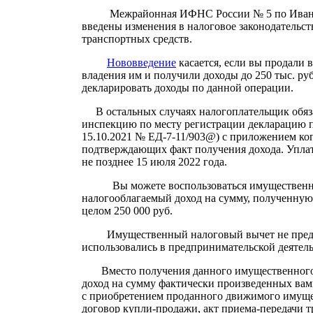
Межрайонная ИФНС России № 5 по Ивановско
введены изменения в налоговое законодательс
транспортных средств.
Нововведение
касается, если вы продали в
владения им и получили доходы до 250 тыс. ру
декларировать доходы по данной операции.
В остальных случаях налогоплательщик обязан
инспекцию по месту регистрации декларацию 
15.10.2021 № ЕД-7-11/903@) с приложением ко
подтверждающих факт получения дохода. Уплат
не позднее 15 июля 2022 года.
Вы можете воспользоваться имущественным
налогооблагаемый доход на сумму, полученну
целом 250 000 руб.
Имущественный налоговый вычет не предост
использовались в предпринимательской деятель
Вместо получения данного имущественного 
доход на сумму фактически произведенных вам
с приобретением проданного движимого имущ
договор купли-продажи, акт приема-передачи 