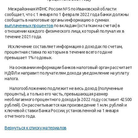
Межрайонная ИФНС России №5 по Ивановской области
сообщает, что с 1 января по 1 февраля 2022 года банки должны
сообщить в налоговые органы информацию о суммах
выплаченных процентов
по вкладам (остаткам на счетах) в
отношении каждого физического лица, который получал их в
течение 2021 года.
Исключение составляет информация о доходах по счетам,
процентная ставка по которым в течение всего года не
превышает 1% годовых.
На основании информации банков налоговый орган рассчитает
НДФЛ и направит получателям дохода уведомление на уплату
налога.
Налогообложению подлежит не весь доход (полученные
проценты), а только его часть, превышающая размер
необлагаемого процентного дохода (в 2022 году составит 42500
рублей). Он рассчитывается как произведение 1 млн. рублей и
ключевой ставки Банка России, установленной на 1 января
отчетного года.
Вернуться к списку материалов