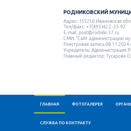
РОДНИКОВСКИЙ МУНИЦ
Адрес: 155250 Ивановская облас
Тел/факс: +7(49336) 2-33-92
E-mail: post@rodniki-37.ru
СМИ: "Сайт администрации м
Реестровая запись 08.11.202
Учредитель: Администрация Р
Главный редактор: Гусарова О
ГЛАВНАЯ
ФОТОГАЛЕРЕЯ
ОРГАН
CЛУЖБА ПО КОНТРАКТУ