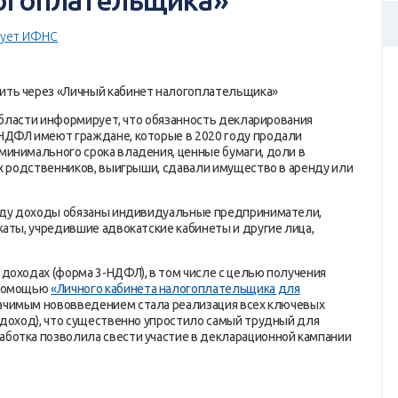
огоплательщика»
ует ИФНС
ить через «Личный кабинет налогоплательщика»
асти информирует, что обязанность декларирования
НДФЛ имеют граждане, которые в 2020 году продали
инимального срока владения, ценные бумаги, доли в
их родственников, выигрыши, сдавали имущество в аренду или
году доходы обязаны индивидуальные предприниматели,
каты, учредившие адвокатские кабинеты и другие лица,
доходах (форма 3-НДФЛ), в том числе с целью получения
 помощью
«Личного кабинета налогоплательщика для
начимым нововведением стала реализация всех ключевых
 доход), что существенно упростило самый трудный для
ботка позволила свести участие в декларационной кампании