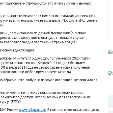
ю пошаговой инструкции, при этом часть личных данных
ми c личного компьютера с помощью неквалифицированной
олучить в личном кабинете в разделе «Профиль»/Получение
.;
НДФЛ, рассчитанного по данной декларации (в личном
ереплата», но возвращена она будет только в случае
 которая проводится в течение трех месяцев);
ки своей декларации.
должны отчитаться о доходах, полученных в 2020 году и
оды физических лиц до 15 июля 2021 года. Обращаем
30 апреля 2021 года не распространяется на получение
арацию можно в любое время в течение года.
 обратиться в любую налоговую инспекцию, независимо от
ица» можно не только с помощью логина и пароля,
ю реквизитов доступа, используемых для авторизации на
услуг (ЕПГУ).
 ФНС России
www.nalog.gov.ru
. В помощь налогоплательщикам