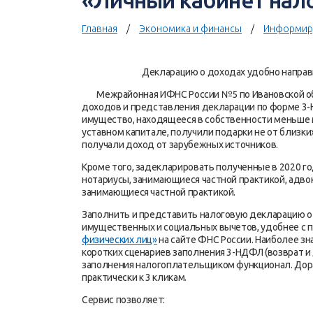
«Личный кабинет нал
Главная
Экономика и финансы
Информир
Декларацию о доходах удобно направ
Межрайонная ИФНС России №5 по Ивановской обл
доходов и представления декларации по форме 3-
имущество, находящееся в собственности меньше м
уставном капитале, получили подарки не от близк
получали доход от зарубежных источников.
Кроме того, задекларировать полученные в 2020 
нотариусы, занимающиеся частной практикой, адво
занимающиеся частной практикой.
Заполнить и представить налоговую декларацию о 
имущественных и социальных вычетов, удобнее с
физических лиц»
на сайте ФНС России. Наиболее з
коротких сценариев заполнения 3-НДФЛ (возврат и
заполнения налогоплательщиком функционал. Дора
практически к 3 кликам.
Сервис позволяет: