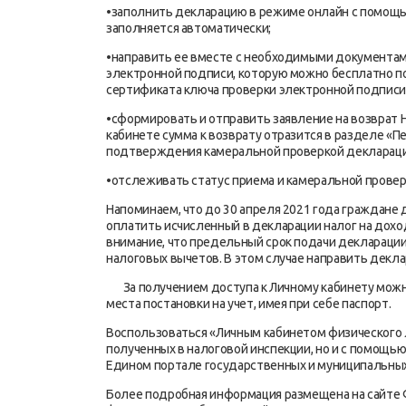
•заполнить декларацию в режиме онлайн с помощь
заполняется автоматически;
•направить ее вместе с необходимыми документа
электронной подписи, которую можно бесплатно п
сертификата ключа проверки электронной подписи»
•сформировать и отправить заявление на возврат 
кабинете сумма к возврату отразится в разделе «П
подтверждения камеральной проверкой декларации,
•отслеживать статус приема и камеральной провер
Напоминаем, что до 30 апреля 2021 года граждане 
оплатить исчисленный в декларации налог на дох
внимание, что предельный срок подачи декларации 
налоговых вычетов. В этом случае направить декл
За получением доступа к Личному кабинету можно
места постановки на учет, имея при себе паспорт.
Воспользоваться «Личным кабинетом физического л
полученных в налоговой инспекции, но и с помощь
Едином портале государственных и муниципальных 
Более подробная информация размещена на сайте