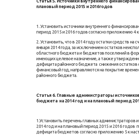
Статья 5. Источники внутреннего финансиро
плановый период 2015 и 2016годов
1. Установить источники внутреннего финансирова
период 2015 и 2016 годов согласно приложению 4 
2. Установить, что в 2014 году остатки средств на
января 2014 года, за исключением остатков неис
областного бюджета и бюджетов поселений в фор
имеющих целевое назначение, а также утвержденн
дефицита районного бюджета снижения остатков с
финансовый год, направляются на покрытие време
районного бюджета.
Статья 6. Главные администраторы источнико
бюджета
на 2014 год и на плановый период 20
1.Установить перечень главных администраторов 
2014 год и на плановый период 2015 и 2016 годов
дефицита бюджетов согласно приложению 5 к нас