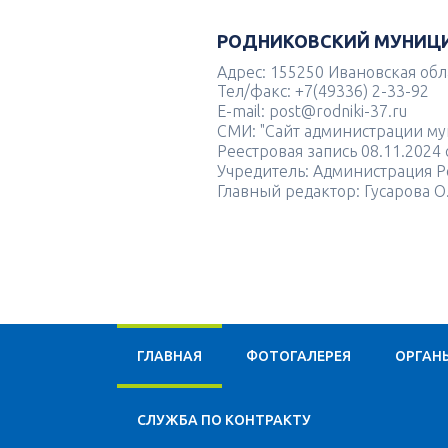
РОДНИКОВСКИЙ МУНИЦ
Адрес: 155250 Ивановская облас
Тел/факс: +7(49336) 2-33-92
E-mail: post@rodniki-37.ru
СМИ: "Сайт администрации м
Реестровая запись 08.11.202
Учредитель: Администрация Р
Главный редактор: Гусарова О
ГЛАВНАЯ
ФОТОГАЛЕРЕЯ
ОРГАН
CЛУЖБА ПО КОНТРАКТУ