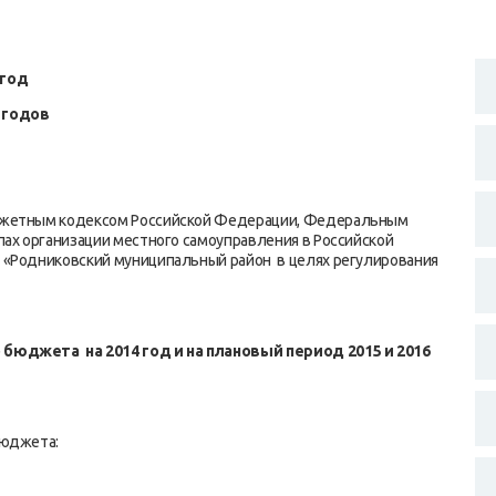
 год
годов
юджетным кодексом Российской Федерации, Федеральным
пах организации местного самоуправления в Российской
 «Родниковский муниципальный район в целях регулирования
го бюджета
на 2014 год и на плановый период 2015 и 2016
бюджета: