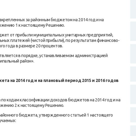
акрепленных за районным бюджетом на 2014 год и на
ложению 1 к настоящему Решению.
юджет от прибыли муниципальных унитарных предприятий,
ьных платежей (чистой прибыли), по результатам финансово-
о года в размере 20 процентов.
твляется в порядке, устанавливаемом администрацией
ипальный район».
джета
на 2014 год и на плановый период 2015 и 2016 годов
 по кодам классификации доходов бюджетов на 2014 год и на
ожению 2 к настоящему Решению.
районного бюджета, утвержденного статьей 1 настоящего
учаемых: