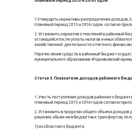
плановый период 2015 и 2016 годов
1.Утвердить нормативы распределения доходов, з
плановый период 2015 и 2016 годов согласно при
2. Установить норматив отчислений в районный б
остающейся после уплаты налогов и иных обязател
хозяйственной деятельности отчетного финансовог
Перечисление средств в районный бюджет осущес
муниципального образования «Родниковский муниц
Статья 3. Показатели доходов районного бю
1. Учесть поступления доходов районного бюджета
плановый период 2015 и 2016 годов согласно прил
2. Установить в пределах общего объема доходов 
решения, объем межбюджетных трансфертов, пол
1) из областного бюджета: