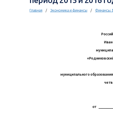
период 2015 и 2016 г
Главная
Экономика и финансы
Финансы. 
Росси
Иван
муниципа
«Родниковски
муниципального образования
четв
от _________