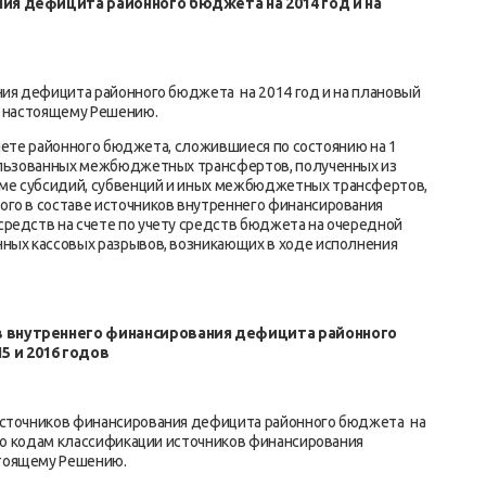
вания дефицита районного бюджета
на 2014 год и на
ния дефицита районного бюджета на 2014 год и на плановый
к настоящему Решению.
 счете районного бюджета, сложившиеся по состоянию на 1
пользованных межбюджетных трансфертов, полученных из
ме субсидий, субвенций и иных межбюджетных трансфертов,
ого в составе источников внутреннего финансирования
редств на счете по учету средств бюджета на очередной
нных кассовых разрывов, возникающих в ходе исполнения
в внутреннего финансирования дефицита районного
15 и 2016 годов
источников финансирования дефицита районного бюджета на
 по кодам классификации источников финансирования
тоящему Решению.