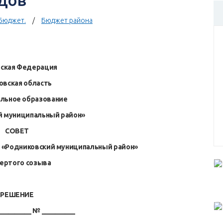
одов
Бюджет.
Бюджет района
йская Федерация
овская область
льное образование
й муниципальный район»
СОВЕТ
 «Родниковский муниципальный район»
ертого созыва
РЕШЕНИЕ
_________ № __________