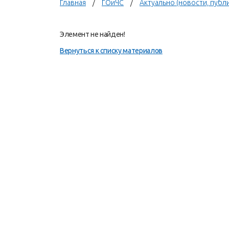
Главная
ГОиЧС
Актуально (новости, публ
Элемент не найден!
Вернуться к списку материалов