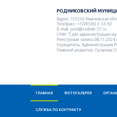
РОДНИКОВСКИЙ МУНИЦ
Адрес: 155250 Ивановская облас
Тел/факс: +7(49336) 2-33-92
E-mail: post@rodniki-37.ru
СМИ: "Сайт администрации м
Реестровая запись 08.11.202
Учредитель: Администрация Р
Главный редактор: Гусарова О
ГЛАВНАЯ
ФОТОГАЛЕРЕЯ
ОРГАН
CЛУЖБА ПО КОНТРАКТУ